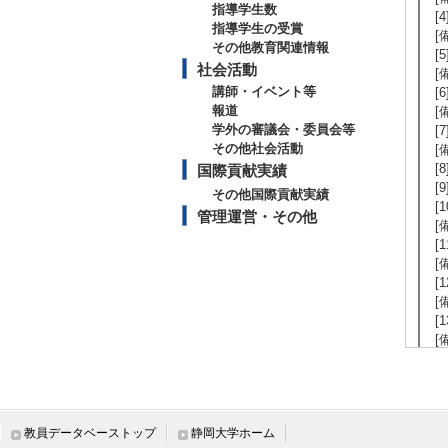
指導学生数
[
指導学生の受賞
[
その他教育関連情報
[
社会活動
[
講師・イベント等
[
報道
[
学外の審議会・委員会等
[
その他社会活動
[
[
国際貢献実績
[
その他国際貢献実績
[
管理運営・その他
[
[
[
[
[
[
[
[
[
[
[
教員データベーストップ
静岡大学ホーム