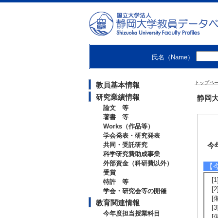
氏名（Name）
トップペ
教員基本情報
研究業績情報
静岡大
論文 等
著書 等
Works（作品等）
学会発表・研究発表
共同・受託研究
今
科学研究費助成事業
外部資金（科研費以外）
【
受賞
[
特許 等
[
学会・研究会等の開催
[
教育関連情報
[
今年度担当授業科目
[