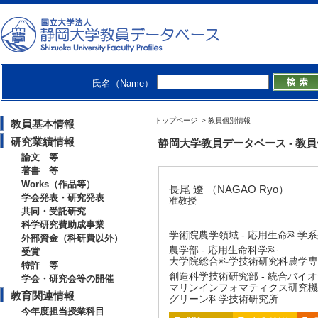
氏名（Name）
トップページ
>
教員個別情報
教員基本情報
研究業績情報
静岡大学教員データベース - 教員個別
論文 等
著書 等
Works（作品等）
長尾 遼 （NAGAO Ryo）
学会発表・研究発表
准教授
共同・受託研究
科学研究費助成事業
学術院農学領域 - 応用生命科学
外部資金（科研費以外）
農学部 - 応用生命科学科
受賞
大学院総合科学技術研究科農学専攻
特許 等
創造科学技術研究部 - 統合バイ
学会・研究会等の開催
マリンインフォマティクス研究機
教育関連情報
グリーン科学技術研究所
今年度担当授業科目