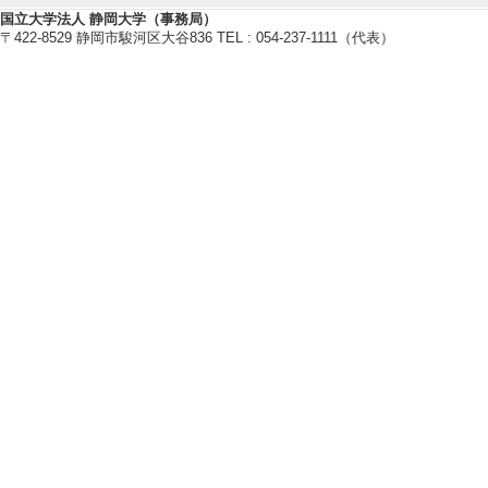
国立大学法人 静岡大学（事務局）
藻類バイオマス
〒422-8529 静岡市駿河区大谷836 TEL : 054-237-1111（代表）
光合成
バイオレメディエーション
【現在の研究テーマ】
藻類バイオマスおよび物質生産に
光合成光捕集機構の機能構造研究
【研究キーワード】
光合成, 微細藻類, バイオテクノロ
【所属学会】
・日本光合成学会
・日本植物生理学会
・日本水環境学会
・日本水処理生物学会
・日本生物工学会
【個人ホームページ】
https://nagaolab.wixsite.com/web
【研究シーズ】