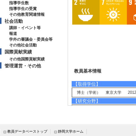
指導学生数
指導学生の受賞
その他教育関連情報
社会活動
講師・イベント等
報道
学外の審議会・委員会等
その他社会活動
国際貢献実績
その他国際貢献実績
管理運営・その他
教員基本情報
【取得学位】
博士（学術） 東京大学 2012
【研究分野】
環境・農学 - 循環型社会システム
環境・農学 - 環境負荷低減技術
ライフサイエンス - 植物分子、
ライフサイエンス - 構造生物化学
教員データベーストップ
静岡大学ホーム
【相談に応じられる教育・研