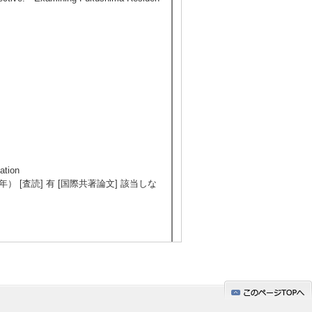
ation
9/ - （2022年） [査読] 有 [国際共著論文] 該当しな
8/ - （2021年） [査読] 有 [国際共著論文] 該当しな