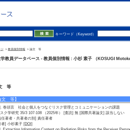
キーワード（Keyword）
ージ
>
教員個別情報
> 論文 等
学教員データベース - 教員個別情報 : 小杉 素子 （KOSUGI Motok
文 等
論文 等】
1]. 巻頭言 社会と個人をつなぐリスク管理とコミュニケーションの課題
スク学研究 35/3 107-108 （2025年） [査読] 無 [国際共著論文] 該当しない
責任著者・共著者の別] 責任著者
著者] 小杉素子
[DOI]
]. Extracting Information Content on Radiation Risks from the Receiver Pe