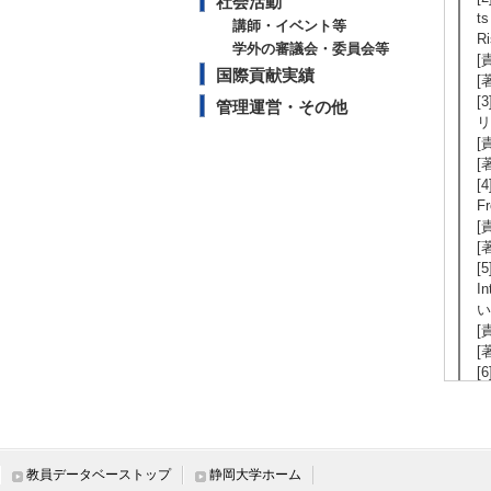
社会活動
ts
講師・イベント等
R
学外の審議会・委員会等
[
国際貢献実績
[
[
管理運営・その他
リ
[
[
[4
F
[
[
[5
I
い
[
[
[
環
[
[
[7
教員データベーストップ
静岡大学ホーム
I