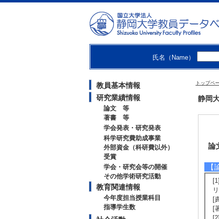
氏名（Name）
トップペ
教員基本情報
研究業績情報
静岡大
論文 等
著書 等
学会発表・研究発表
科学研究費助成事業
論
外部資金（科研費以外）
受賞
【
学会・研究会等の開催
その他学術研究活動
[
教育関連情報
リ
今年度担当授業科目
[
指導学生数
[
[2