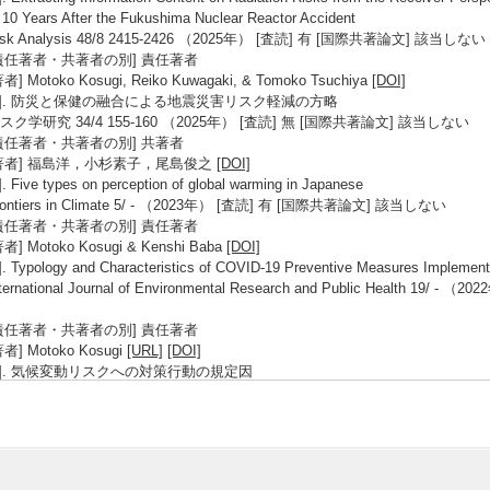
 10 Years After the Fukushima Nuclear Reactor Accident
isk Analysis 48/8 2415-2426 （2025年） [査読] 有 [国際共著論文] 該当しない
責任著者・共著者の別] 責任著者
著者] Motoko Kosugi, Reiko Kuwagaki, & Tomoko Tsuchiya
[DOI]
3]. 防災と保健の融合による地震災害リスク軽減の方略
スク学研究 34/4 155-160 （2025年） [査読] 無 [国際共著論文] 該当しない
責任著者・共著者の別] 共著者
著者] 福島洋，小杉素子，尾島俊之
[DOI]
]. Five types on perception of global warming in Japanese
rontiers in Climate 5/ - （2023年） [査読] 有 [国際共著論文] 該当しない
責任著者・共著者の別] 責任著者
著者] Motoko Kosugi & Kenshi Baba
[DOI]
]. Typology and Characteristics of COVID-19 Preventive Measures Implement
nternational Journal of Environmental Research and Public Health 1
責任著者・共著者の別] 責任著者
著者] Motoko Kosugi
[URL]
[DOI]
6]. 気候変動リスクへの対策行動の規定因
境科学会誌 35/4 - （2022年） [査読] 有 [国際共著論文] 該当しない
責任著者・共著者の別] 責任著者
著者] 小杉素子・馬場健司
[DOI]
]. Determinants of Preventive Behaviors for COVID-19 in Japan
nternational Journal of Environmental Research and Public Health 1