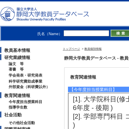
[3]. 母語話者とのビデオレターによ
[4]. オンライン言語学習におけるタ
【外部資金（科研費以外）】
氏名（Name）
[1]. 母語話者
使用語彙と構文に与え
トップページ
>
教員個別情報
教員基本情報
定協会 [制度名] 
研究業績情報
静岡大学教員データベース - 教員個別
論文 等
著書 等
学会発表・研究発表
教育関連情報
科学研究費助成事業
外部資金（科研費以外）
【今年度担当授業科目】
教育関連情報
[1]. 大学院科目(修士） P
今年度担当授業科目
6年度 - 後期 )
指導学生数
社会活動
[2]. 学部専門科
その他社会活動
)