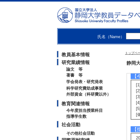
[
【
[
氏名（Name）
関
トップペ
教員基本情報
研究業績情報
教
静岡大
論文 等
著書 等
【
学会発表・研究発表
[
科学研究費助成事業
[
外部資金（科研費以外）
[
[
教育関連情報
[
今年度担当授業科目
[
指導学生数
社会活動
【
その他社会活動
2