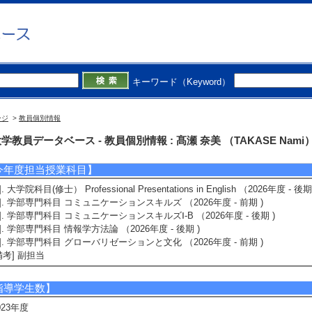
4]. オンライン言語学習におけるタスク活動と第二言語習得の可能性 （ 2017年4月 ～
外部資金（科研費以外）】
1]. 母語話者と文字によるコミュニケーションを行うことによる使用語彙と構文に与
キーワード（Keyword）
] 日本英語検定協会 [制度名] 第31回「英検」 研究助成 [担当区分] 研究代表者
ージ
>
教員個別情報
育関連情報
学教員データベース - 教員個別情報 : 髙瀬 奈美 （TAKASE Nami
今年度担当授業科目】
1]. 大学院科目(修士） Professional Presentations in English （2026年度 - 後期
2]. 学部専門科目 コミュニケーションスキルズ （2026年度 - 前期 )
3]. 学部専門科目 コミュニケーションスキルズⅠ-B （2026年度 - 後期 )
4]. 学部専門科目 情報学方法論 （2026年度 - 後期 )
5]. 学部専門科目 グローバリゼーションと文化 （2026年度 - 前期 )
備考] 副担当
指導学生数】
023年度