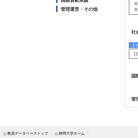
国際貢献実績
卒
管理運営・その他
卒
社
【
[
国
管
教員データベーストップ
静岡大学ホーム