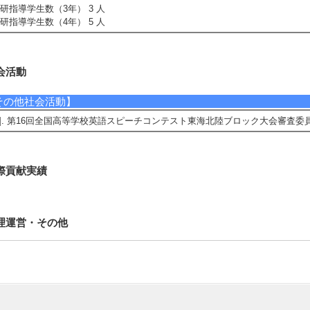
研指導学生数（3年） 3 人
研指導学生数（4年） 5 人
会活動
その他社会活動】
1]. 第16回全国高等学校英語スピーチコンテスト東海北陸ブロック大会審査委員 （
際貢献実績
理運営・その他