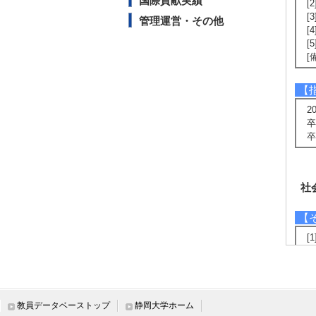
国際貢献実績
[
[
管理運営・その他
[
[
[
【
2
卒
卒
社
【
[
国
教員データベーストップ
静岡大学ホーム