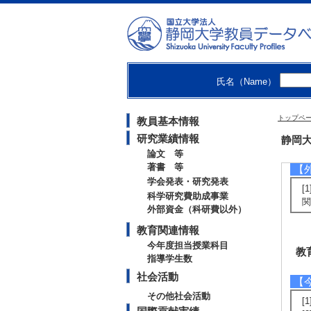
【
[
[
氏名（Name）
[
トップペ
教員基本情報
[
研究業績情報
静岡大
論文 等
著書 等
【
学会発表・研究発表
[
科学研究費助成事業
関
外部資金（科研費以外）
教育関連情報
今年度担当授業科目
教
指導学生数
社会活動
【
その他社会活動
[