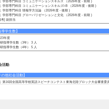
2]. 学部専門科目 コミュニケーションスキルズ （2026年度 - 前期 )
3]. 学部専門科目 コミュニケーションスキルズⅠ-B （2026年度 - 後期 )
4]. 学部専門科目 情報学方法論 （2026年度 - 後期 )
5]. 学部専門科目 グローバリゼーションと文化 （2026年度 - 前期 )
備考] 副担当
指導学生数】
023年度
研指導学生数（3年） 3 人
研指導学生数（4年） 5 人
会活動
その他社会活動】
1]. 第16回全国高等学校英語スピーチコンテスト東海北陸ブロック大会審査委員 （
際貢献実績