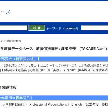
科学研究費助成事業】
1]. Emoji（絵文字）を活用した多様な韻律表現を目指した英語音読学習法の開発 （ 2
2]. 仮想現実を用いた語学学習におけるスピーキング能力向上効果の解明 （ 2022年
キーワード（Keyword）
3]. 母語話者とのビデオレターによるスピーキング能力向上特性の解明 （ 2020年4月 
ージ
>
教員個別情報
4]. オンライン言語学習におけるタスク活動と第二言語習得の可能性 （ 2017年4月 ～
学教員データベース - 教員個別情報 : 髙瀬 奈美 （TAKASE Nami
外部資金（科研費以外）】
1]. 母語話者と文字によるコミュニケーションを行うことによる使用語彙と構文に与
] 日本英語検定協会 [制度名] 第31回「英検」 研究助成 [担当区分] 研究代表者
育関連情報
今年度担当授業科目】
1]. 大学院科目(修士） Professional Presentations in English （2026年度 - 後期