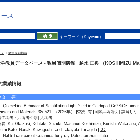
応用物理学会
日本物理学会
日本化学会
日本セラミックス協会
日本放射線化学会
キーワード（Keyword）
5/7
全件
個人ホームページ】
tps://wwp.shizuoka.ac.jp/koshimizu/
ージ
>
教員個別情報
学教員データベース - 教員個別情報 : 越水 正典 （KOSHIMIZU Mas
究業績情報
論文 等】
]. Quenching Behavior of Scintillation Light Yield in Ce-doped Gd2SiO5 under 
ensors and Materials 38/ 521- （2026年） [査読] 有 [国際共著論文] 該当しな
責任著者・共著者の別] 共著者
者] Kai Okazaki, Kohtaku Suzuki, Masanori Koshimizu, Kenichi Watanabe, A
umi Kato, Noriaki Kawaguchi, and Takayuki Yanagida
[DOI]
]. NaBr Transparent Ceramics for γ-ray Detection Scintillator