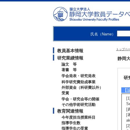
・
・
・
・
・
氏名（Name）
【
ht
トップペ
教員基本情報
研究業績情報
静岡大
論文 等
著書 等
学会発表・研究発表
研
科学研究費助成事業
外部資金（科研費以外）
【
受賞
[1
学会・研究会等の開催
S
その他学術研究活動
[
教育関連情報
[著
今年度担当授業科目
ak
指導学生数
[2
指導学生の受賞