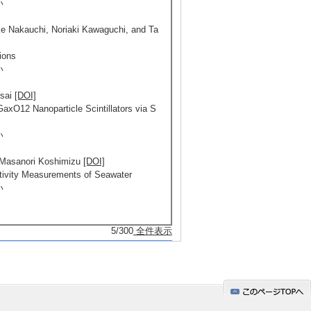
い
e Nakauchi, Noriaki Kawaguchi, and Ta
ions
い
Asai
[DOI]
axO12 Nanoparticle Scintillators via S
い
 Masanori Koshimizu
[DOI]
activity Measurements of Seawater
い
5/300
全件表示