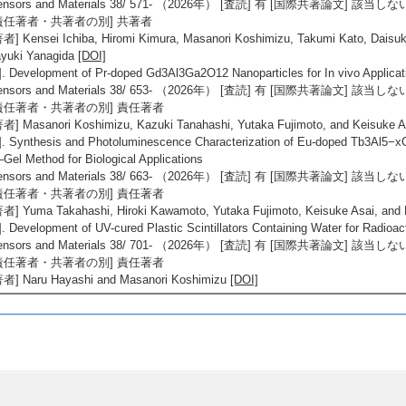
ensors and Materials 38/ 571- （2026年） [査読] 有 [国際共著論文] 該当しな
責任著者・共著者の別] 共著者
者] Kensei Ichiba, Hiromi Kimura, Masanori Koshimizu, Takumi Kato, Daisuk
ayuki Yanagida
[DOI]
]. Development of Pr-doped Gd3Al3Ga2O12 Nanoparticles for In vivo Applicat
ensors and Materials 38/ 653- （2026年） [査読] 有 [国際共著論文] 該当しな
責任著者・共著者の別] 責任著者
者] Masanori Koshimizu, Kazuki Tanahashi, Yutaka Fujimoto, and Keisuke 
]. Synthesis and Photoluminescence Characterization of Eu-doped Tb3Al5−xG
–Gel Method for Biological Applications
ensors and Materials 38/ 663- （2026年） [査読] 有 [国際共著論文] 該当しな
責任著者・共著者の別] 責任著者
者] Yuma Takahashi, Hiroki Kawamoto, Yutaka Fujimoto, Keisuke Asai, and
]. Development of UV-cured Plastic Scintillators Containing Water for Radio
ensors and Materials 38/ 701- （2026年） [査読] 有 [国際共著論文] 該当しな
責任著者・共著者の別] 責任著者
著者] Naru Hayashi and Masanori Koshimizu
[DOI]
著書 等】
1]. 原子炉水化学ハンドブック
ロナ社 （2022年）
著書の別]著書（研究）
単著・共著・編著等の別] 分担執筆