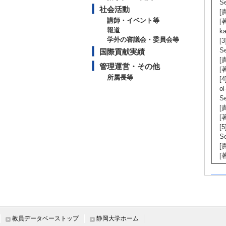
S
社会活動
[
講師・イベント等
[著
報道
k
学外の審議会・委員会等
[3
S
国際貢献実績
[
管理運営・その他
[著
所属長等
[4
ol
S
[
[著
[5
S
[
[
【
[
コ
[
教員データベーストップ
静岡大学ホーム
[