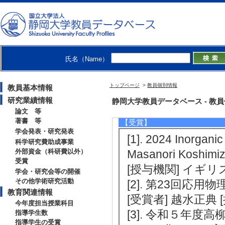
究助成 [担当区分]
[4]. 化合物半
（2022年8月 ) 
記念未来技術創造基
氏名（Name）
[5]. 高いシン
タの開発 （2022年
トップページ
>
教員個別情報
教員基本情報
池谷科学技術振興財
研究業績情報
静岡大学教員データベース - 教員個別情
論文 等
著書 等
【受賞】
学会発表・研究発表
[1]. 2024 Inorgani
科学研究費助成事業
外部資金（科研費以外）
Masanori Koshim
受賞
[授与機関] イギ
学会・研究会等の開催
その他学術研究活動
[2]. 第23回応用
教育関連情報
[受賞者] 越水正典
今年度担当授業科目
[3]. 令和５年
指導学生数
指導学生の受賞