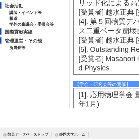
リッド化による高速
社会活動
[受賞者] 越水正典
講師・イベント等
報道
[4]. 第５回物
学外の審議会・委員会等
ス二重ベータ崩壊探
国際貢献実績
[受賞者] 越水正典
管理運営・その他
所属長等
[5]. Outstanding
[受賞者] Masanori K
d Physics
【学会・研究会等の開催】
[1]. 応用物理学
年1月)
[役割] 責任者以
ス
[2]. "Application o
教員データベーストップ
静岡大学ホーム