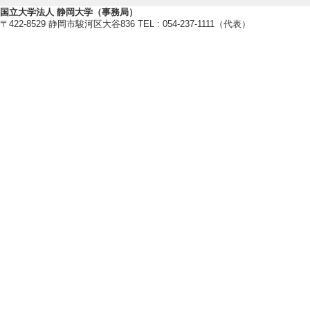
ection" in Pacif
国立大学法人 静岡大学（事務局）
[役割] 責任者(議長、
〒422-8529 静岡市駿河区大谷836 TEL : 054-237-1111（代表）
Center
[3]. IDW25 （202
[役割] 責任者以外
[4]. 応用物理学
年11月)
[役割] 責任者(議
ンパス
[5]. KEK Pla
[役割] 責任者以外
【その他学術研究活動】
[1]. Journal of L
月 )