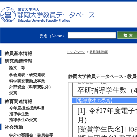
2025年度
卒研指導学生数（4年
修士指導学生数 2 
2024年度
氏名（Name）
卒研指導学生数（4年
修士指導学生数 1 
トップページ
>
教員個別情報
教員基本情報
研究業績情報
2023年度
論文 等
卒研指導学生数（4年
学会発表・研究発表
静岡大学教員データベース - 教員個別情
2022年度
科学研究費助成事業
外部資金（科研費以外）
卒研指導学生数（4年
受賞
【指導学生の受賞】
教育関連情報
今年度担当授業科目
[1]. 令和7年度
指導学生数
月)
指導学生の受賞
社会活動
[受賞学生氏名] Hoan
学外の審議会・委員会等