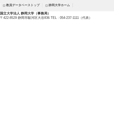
ncing Performance 
教員データベーストップ
静岡大学ホーム
munications
国立大学法人 静岡大学（事務局）
〒422-8529 静岡市駿河区大谷836 TEL : 054-237-1111（代表）
IEEE Transaction
年） [査読] 有 [
[責任著者・共著者
[著者] Thanh V. Ph
[5]. On the Design o
sible Light Commun
IEEE Transactions
75 （2024年） [
[責任著者・共著者
[著者] Thanh V. Pha
【学会発表・研究発表】
[1]. Performance 