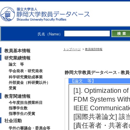
【所属学会】
・Institute of Electrical and Elec
・電子情報通信学会
・情報処理学会
【個人ホームページ】
氏名（Name）
https://lete143.wixsite.com/home
トップページ
>
教員個別情報
教員基本情報
研究業績情報
論文 等
研究業績情報
学会発表・研究発表
静岡大学教員データベース - 教員個別情
科学研究費助成事業
【論文 等】
外部資金（科研費以外）
受賞
[1]. Optimization o
教育関連情報
FDM Systems With 
今年度担当授業科目
IEEE Communicati
指導学生数
指導学生の受賞
[国際共著論文] 
社会活動
[責任著者・共著者
学外の審議会・委員会等