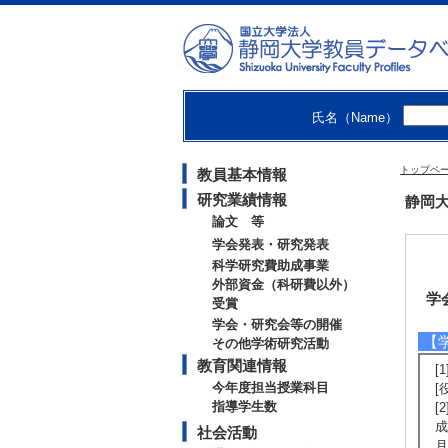
氏名（Name）
トップペ
教員基本情報
研究業績情報
静岡大
論文 等
学会発表・研究発表
科学研究費助成事業
外部資金（科研費以外）
学
受賞
学会・研究会等の開催
【
その他学術研究活動
教育関連情報
[
今年度担当授業科目
[
指導学生数
[
成
社会活動
月