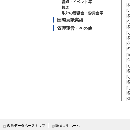
講師・イベント等
[
報道
[
学外の審議会・委員会等
[
国際貢献実績
[
[
管理運営・その他
[
[
[
[
[
[
[
[
[
[
[
[
[
[
[
[
[
教員データベーストップ
静岡大学ホーム
[