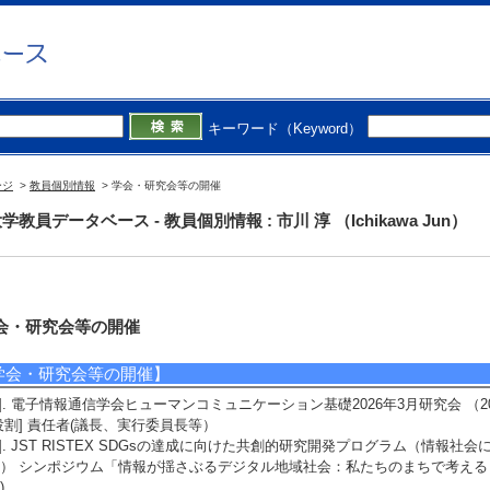
キーワード（Keyword）
ージ
>
教員個別情報
> 学会・研究会等の開催
学教員データベース - 教員個別情報 : 市川 淳 （Ichikawa Jun）
会・研究会等の開催
学会・研究会等の開催】
1]. 電子情報通信学会ヒューマンコミュニケーション基礎2026年3月研究会 （20
役割] 責任者(議長、実行委員長等）
2]. JST RISTEX SDGsの達成に向けた共創的研究開発プログラム（情
） シンポジウム「情報が揺さぶるデジタル地域社会：私たちのまちで考える「
)