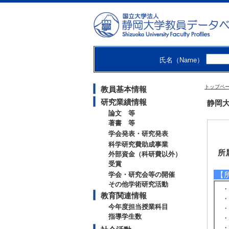
氏名（Name）
トップペ
教員基本情報
研究業績情報
静岡大
論文 等
著書 等
学会発表・研究発表
科学研究費助成事業
所
外部資金（科研費以外）
受賞
【
学会・研究会等の開催
その他学術研究活動
・
教育関連情報
・
今年度担当授業科目
・
指導学生数
・
・