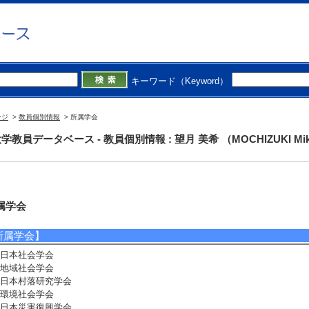
キーワード（Keyword）
ージ
>
教員個別情報
> 所属学会
学教員データベース - 教員個別情報 : 望月 美希 （MOCHIZUKI Mik
属学会
所属学会】
日本社会学会
地域社会学会
日本村落研究学会
環境社会学会
日本災害復興学会