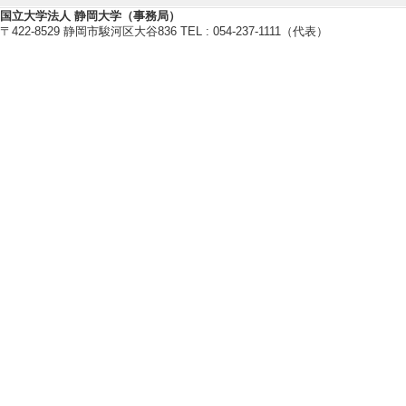
【科学研究費助成事業】
国立大学法人 静岡大学（事務局）
[1]. 災害復興における「移動」と
〒422-8529 静岡市駿河区大谷836 TEL : 054-237-1111（代表）
[2]. 福島第一原発事故超長期避難
スタート支援 代表
[3]. 『震災復興と生きがいの社会
[4]. 定住なき避難と「生活の共同
） 特別研究員奨励費 代表
[5]. 地域社会における生存基盤に関
【外部資金（科研費以外）】
[1]. Natural H
本科学協会 [制度名
[2]. アーバン
称）立ち上げに向
る研究 （2025年1
[制度名] 「はば