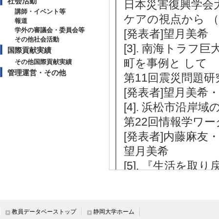
社会活動
日本災害復興学会
講師・イベント等
ケアの視点から （2
報道
学外の審議会・委員会等
[発表者]望月美希
その他社会活動
[3]. 南海トラ
国際貢献実績
町を事例と して
その他国際貢献実績
管理運営・その他
第11回震災問題研
[発表者]望月美希
[4]. 浜松市沿岸
第22回情報学ワー
[発表者]内藤麻
望月美希
[5]. 『生活を
第72回日本村落研究
[発表者]望月美希
教員データベーストップ
静岡大学ホーム