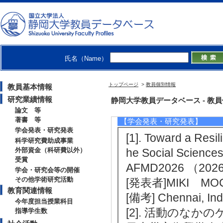
[4]. 震災復興と生きがいの社会学
御茶の水書房 （2020年）
[著書の別]著書（研究）
[単著・共著・編著等の別] 単著
[5]. 東日本大震災と〈自立・支
六花出版 （2020年）
氏名（Name）
[著書の別]著書（研究）
[単著・共著・編著等の別] 共著
[著者]吉原直樹／山川充夫／清水
トップページ
>
教員個別情報
教員基本情報
理郡亘理町における復興まちづくりの主
研究業績情報
静岡大学教員データベース - 教員個別情
論文 等
著書 等
【学会発表・研究発表】
学会発表・研究発表
[1]. Toward a Resi
科学研究費助成事業
外部資金（科研費以外）
he Social Sciences
受賞
AFMD2026 （2
学会・研究会等の開催
その他学術研究活動
[発表者]MIKI MOC
教育関連情報
[備考] Chennai, Ind
今年度担当授業科目
[2]. 活動のなかの
指導学生数