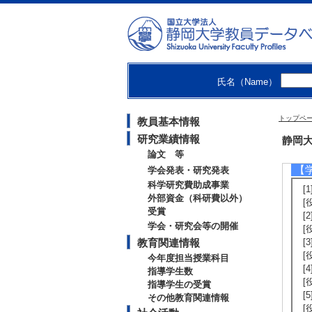
[
[
[
[
[
[4
氏名（Name）
ns
c
[
トップペ
教員基本情報
[
[
研究業績情報
静岡大
論文 等
【
学会発表・研究発表
科学研究費助成事業
[
外部資金（科研費以外）
[
受賞
[
学会・研究会等の開催
[
教育関連情報
[
[
今年度担当授業科目
[
指導学生数
[
指導学生の受賞
[
その他教育関連情報
[