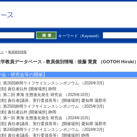
受賞者] 杉浦幹太ら [授与機関] 日本動物学会
2]. 研究奨励賞 甲虫類における極端な性的二型発現の分子発生学的研究 （2022
受賞者] 後藤寛貴 [授与機関] 日本動物学会
3]. 最優秀ポスター発表賞 （2020年9月)
受賞者] 後藤寛貴 [授与機関] 日本動物学会
]. Zoological Science Award／藤井賞 Tsuji et al. 2018. Molecular characterizat
キーワード（Keyword）
porter genes in the ladybird beetle Harmonia axyridis reveals striking gene du
ience, 35: 260-267. （2019年9月)
受賞者] 辻智広ら [授与機関] 日本動物学会
ージ
>
教員個別情報
5]. 研究奨励賞 昆虫類の性的二型の制御機構に関する進化発生学的研究 （2018
受賞者] 後藤寛貴 [授与機関] 日本進化学会
学教員データベース - 教員個別情報 : 後藤 寛貴 （GOTOH Hiroki
学会・研究会等の開催】
1]. 第26回静岡ライフサイエンスシンポジウム （2026年3月)
役割] 責任者以外 [開催場所] 静岡
2]. 第二回 東海 生態進化発生 研究会 （2025年10月)
役割] 責任者(議長、実行委員長等） [開催場所] 愛知県 蒲郡市
3]. 第25回静岡ライフサイエンスシンポジウム （2025年3月)
役割] 責任者以外 [開催場所] 静岡
4]. 第一回 東海 生態進化発生 研究会 （2024年10月)
役割] 責任者(議長、実行委員長等） [開催場所] 愛知県 蒲郡市
5]. 第24回静岡ライフサイエンスシンポジウム （2024年3月)
役割] 責任者(議長、実行委員長等） [開催場所] 静岡