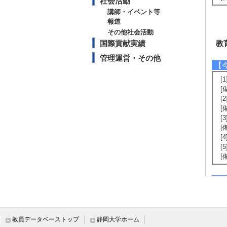
社会活動
講師・イベント等
報道
その他社会活動
国際貢献実績
教
管理運営・その他
【
[
[
[
[
[
[
[
[
[
【
2
卒
卒
教員データベーストップ
静岡大学ホーム
修