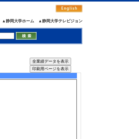
年9月)
▲静岡大学ホーム
▲静岡大学テレビジョン
ion of eye pigmentation-related ABC tra
plication of the white gene. Zoological S
年9月)
）
5/6
全件表示