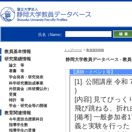
[5]. 第14回CS
0月)
[受賞学生氏名] 岡
[授与団体名] 日本
氏名（Name）
トップページ
>
教員個別情報
教員基本情報
研究業績情報
社会活動
静岡大学教員データベース - 教員個別情
論文 等
著書 等
【講師・イベント等】
学会発表・研究発表
[1]. 公開講座 
科学研究費助成事業
外部資金（科研費以外）
)
受賞
[内容] 見てびっ
特許 等
学会・研究会等の開催
飛び跳ねる、折れ
教育関連情報
[備考] 一般参加
今年度担当授業科目
義と実験を行った
指導学生数
指導学生の受賞