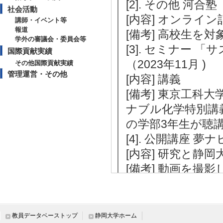
[2]. その他 河
社会活動
[内容] オンライ
講師・イベント等
報道
[備考] 高校生を
学外の審議会・委員会等
[3]. セミナー
国際貢献実績
（2023年11月 )
その他国際貢献実績
管理運営・その他
[内容] 講義
[備考] 東京工科
ナブル化学特別講
の学部3年生が聴
[4]. 公開講座 夢ナ
[内容] 研究と静
[備考] 動画を撮
た。
[5]. 公開講座 第2
月 )
教員データベーストップ
静岡大学ホーム