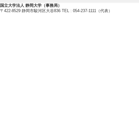
[内容] 実験内容
国立大学法人 静岡大学（事務局）
〒422-8529 静岡市駿河区大谷836 TEL : 054-237-1111（代表）
【報道】
[1]. その他 
結晶を合理的に設計 
[概要]発表論文
[備考] STRAIGHT P
jp/company_news/
[2]. その他 
結晶を合理的に設計 
[概要]発表論文
[備考] Infoseekニュース
_000000139_0000
[3]. その他 
結晶を合理的に設計 