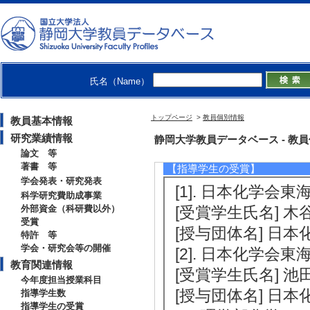
2023年度
卒研指導学生数（4年
修士指導学生数 7 
2022年度
卒研指導学生数（4年
氏名（Name）
修士指導学生数 3 
トップページ
>
教員個別情報
教員基本情報
2021年度
研究業績情報
静岡大学教員データベース - 教員個別情
卒研指導学生数（4年
論文 等
著書 等
【指導学生の受賞】
学会発表・研究発表
[1]. 日本化学会東
科学研究費助成事業
外部資金（科研費以外）
[受賞学生氏名] 木
受賞
[授与団体名] 日本
特許 等
学会・研究会等の開催
[2]. 日本化学会東
教育関連情報
[受賞学生氏名] 池
今年度担当授業科目
[授与団体名] 日本
指導学生数
指導学生の受賞