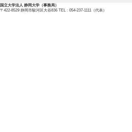
[1]. 公開講座 
国立大学法人 静岡大学（事務局）
)
〒422-8529 静岡市駿河区大谷836 TEL : 054-237-1111（代表）
[内容] 見てびっ
飛び跳ねる、折れ
[備考] 一般参加
義と実験を行った
[2]. その他 河
[内容] オンライ
[備考] 高校生を
[3]. セミナー
（2023年11月 )
[内容] 講義
[備考] 東京工科
ナブル化学特別講
の学部3年生が聴