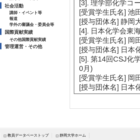
[3]. 理学部化学コー
社会活動
[受賞学生氏名] 池
講師・イベント等
報道
[授与団体名] 静岡
学外の審議会・委員会等
[4]. 日本化学会東
国際貢献実績
[受賞学生氏名] 岡
その他国際貢献実績
管理運営・その他
[授与団体名] 日本
[5]. 第14回CS
0月)
[受賞学生氏名] 岡
[授与団体名] 日本
社会活動
【講師・イベント等】
教員データベーストップ
静岡大学ホーム