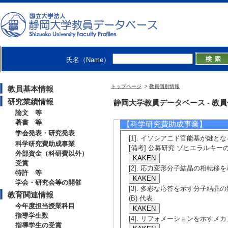
[4]. 液晶性の
素導入
日本化学会第106回
[発表者]柳本柊哉
氏名（Name）
[5]. チオフェ
日本化学会第106回
トップページ
>
教員個別情報
教員基本情報
[発表者]山本凱世
研究業績情報
静岡大学教員データベース - 教員個別情
論文 等
著書 等
【科学研究費助成事業】
学会発表・研究発表
[1]. イソシアニド官能基が鍵とな
科学研究費助成事業
[備考] 公募研究 ゾヒエラルキ
外部資金（科研費以外）
受賞
[2]. 応力変形分子結晶の相転移を利
特許 等
学会・研究会等の開催
[3]. 多彩な応答を示す分子結晶の
教育関連情報
(B) 代表
今年度担当授業科目
指導学生数
[4]. リフォメーションを示すメカ
指導学生の受賞