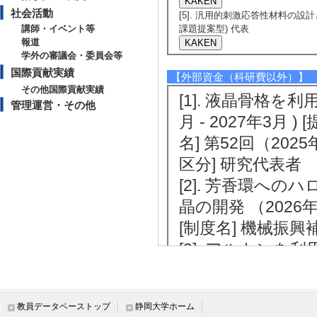
社会活動
[5]. 汎用的刺激応答性材料の設計
講師・イベント等
課題提案型) 代表
報道
学外の審議会・委員会等
国際貢献実績
【外部資金（科研費以外）】
その他国際貢献実績
[1]. 液晶骨格を
管理運営・その他
月 - 2027年3月
名] 第52回（20
区分] 研究代表者
[2]. 芳香環へ
晶の開発 （2026年4
[制度名] 機械振興
[3]. アルキン
026年4月 - 20
財団 [制度名] 20
教員データベーストップ
静岡大学ホーム
[4]. 金属イオ