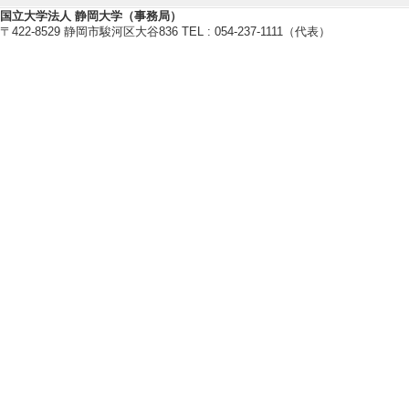
国立大学法人 静岡大学（事務局）
025年11月 - 20
〒422-8529 静岡市駿河区大谷836 TEL : 054-237-1111（代表）
礎科学研究助成 [
[5]. 形状記憶効果
年9月 ) [提供機関
成 [担当区分] 研
【受賞】
[1]. 2025年 
月)
[受賞者] 関朋宏 [授与
[備考] リンク：https:/
373
[2]. 2024年 
月)
[受賞者] 関朋宏 [授与