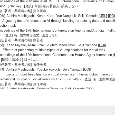
oceedings of the 20th Annual ACM/IEEE International Conference on Human 
1482 （2025年） [査読] 有 [国際共著論文] 該当しない
責任著者・共著者の別] 責任著者
者] Akihiro Maehigashi, Kenta Kubo, Yun Nungduk, Seiji Yamada
[URL]
[DOI
]. Adjusting doctor's reliance on AI through labeling for training data and modif
ection task
oceedings of the 17th International Conference on Agents and Artificial Int
） [査読] 有 [国際共著論文] 該当しない
責任著者・共著者の別] 共著者
者] Keito Miyake, Kumi Ozaki, Akihiro Maehigashi, Seiji Yamada
[DOI]
]. Effects of presenting multiple types of AI explanations for visual task
oceedings of the 12th International Conference on Human-Agent Interacti
 [国際共著論文] 該当しない
責任著者・共著者の別] 責任著者
者] Akihiro Maehigashi, Yosuke Fukuchi, Seiji Yamada
[DOI]
]. Impacts of robot beep timings on trust dynamics in human-robot interaction
nternational Journal of Social Robotics / 1-18 （2024年） [査読] 有 [
責任著者・共著者の別] 責任著者
者] Akihiro Maehigashi, Takahiro Tsumura, Seiji Yamada
[DOI]
著書 等】
1]. 人と自動化のかかわり 交通経済研究所(編) 「運輸と経済」(特集: 人
？)