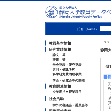
人
人
情
情
【
氏名（Name）
・
・C
・A
トップペ
教員基本情報
研究業績情報
静岡大
論文 等
著書 等
学会発表・研究発表
研
共同・受託研究
科学研究費助成事業
【
学会・研究会等の開催
[1
教育関連情報
Pr
今年度担当授業科目
（
[
社会活動
[著
学外の審議会・委員会等
[2