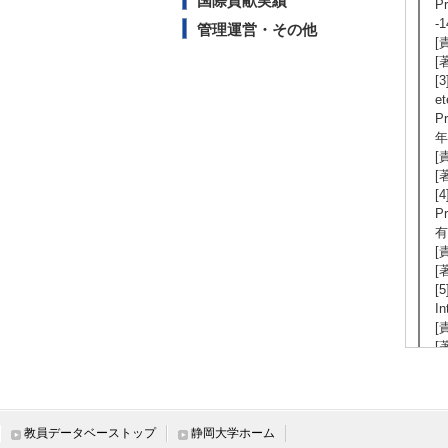
国際貢献実績
Pr
-
管理運営・その他
[
[著
[3
et
Pr
年
[
[著
[4
Pr
有
[
[著
[5
I
[
[著
【
[
教員データベーストップ
静岡大学ホーム
か