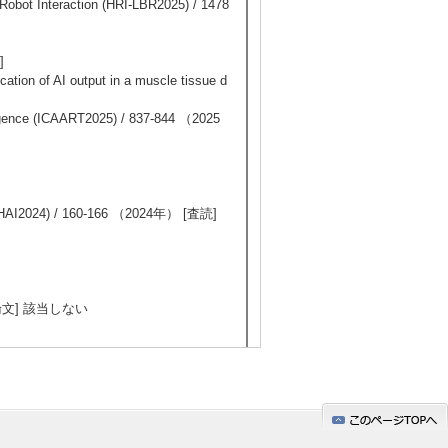
Robot Interaction (HRI-LBR2025) / 1478
]
ication of AI output in a muscle tissue d
elligence (ICAART2025) / 837-844 （2025
on (HAI2024) / 160-166 （2024年） [査読]
国際共著論文] 該当しない
5/20
全件表示
と自動化―ロボットを人は使いこなせる