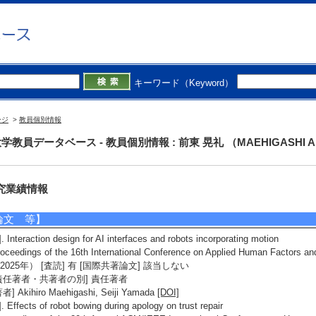
文・社会 - 実験心理学
文・社会 - 認知科学
報通信 - 知能情報学
報通信 - ヒューマンインタフェース、インタラクション
所属学会】
キーワード（Keyword）
日本認知科学会
ognitive Science Society
ssociation for Computing Machinery (ACM)
ージ
>
教員個別情報
学教員データベース - 教員個別情報 : 前東 晃礼 （MAEHIGASHI Aki
究業績情報
論文 等】
]. Interaction design for AI interfaces and robots incorporating motion
oceedings of the 16th International Conference on Applied Human Factors 
2025年） [査読] 有 [国際共著論文] 該当しない
責任著者・共著者の別] 責任著者
者] Akihiro Maehigashi, Seiji Yamada
[DOI]
]. Effects of robot bowing during apology on trust repair