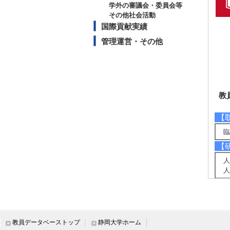
学外の審議会・委員会等
その他社会活動
国際貢献実績
管理運営・その他
教
【
臨
【
人
人
【
発
精
思
教員データベーストップ
静岡大学ホーム
グ