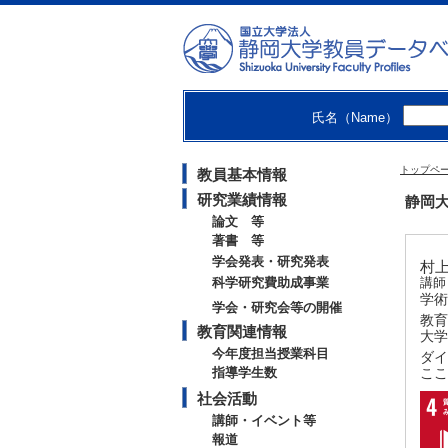
氏名（Name）
トップペ
教員基本情報
研究業績情報
静岡大
論文 等
著書 等
学会発表・研究発表
村上
科学研究費助成事業
講師
学術
学会・研究会等の開催
教育
教育関連情報
大学
今年度担当授業科目
ダイ
指導学生数
ここ
社会活動
講師・イベント等
報道