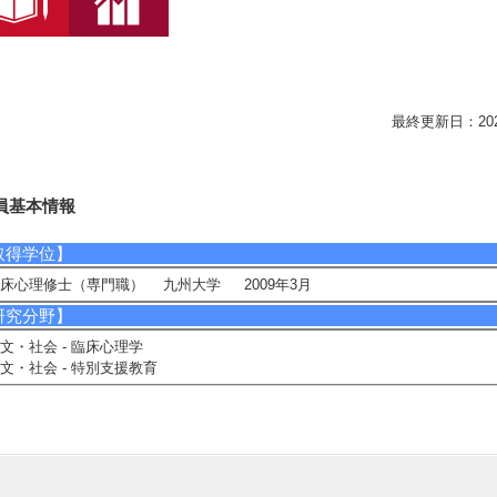
最終更新日：2026/0
員基本情報
取得学位】
床心理修士（専門職） 九州大学 2009年3月
研究分野】
文・社会 - 臨床心理学
文・社会 - 特別支援教育
相談に応じられる教育・研究・社会連携分野】
達障害
神障害
春期
ループ・アプローチ