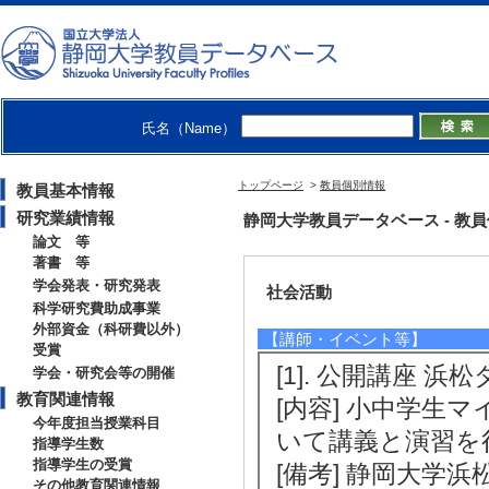
[授与団体名] 日
[2]. 優秀発表賞（
[受賞学生氏名] 松
[授与団体名] 日
氏名（Name）
【その他教育関連情報】
[1]. クラス担任 （2
トップページ
>
教員個別情報
教員基本情報
[備考] 地球科学科
研究業績情報
静岡大学教員データベース - 教員個別情
論文 等
著書 等
学会発表・研究発表
社会活動
科学研究費助成事業
外部資金（科研費以外）
【講師・イベント等】
受賞
[1]. 公開講座 
学会・研究会等の開催
教育関連情報
[内容] 小中学生
今年度担当授業科目
いて講義と演習を
指導学生数
指導学生の受賞
[備考] 静岡大学
その他教育関連情報