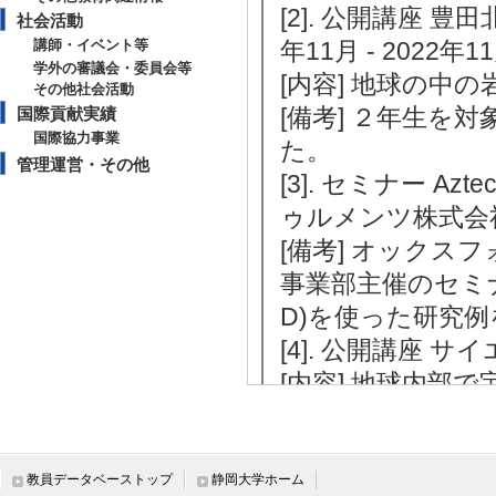
[2]. 公開講座 
社会活動
講師・イベント等
年11月 - 2022年11
学外の審議会・委員会等
[内容] 地球の中
その他社会活動
[備考] ２年生
国際貢献実績
国際協力事業
た。
管理運営・その他
[3]. セミナー 
ゥルメンツ株式会社）
[備考] オック
事業部主催のセミナ
D)を使った研究
[4]. 公開講座 サ
[内容] 地球内部
静岡
[備考] 静大TVで研究
a.ac.jp/video/41/2
教員データベーストップ
静岡大学ホーム