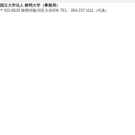
国立大学法人 静岡大学（事務局）
【学外の審議会・委員会等】
〒422-8529 静岡市駿河区大谷836 TEL : 054-237-1111（代表）
[1]. 日本鉱物科学
月 ) [団体名] 日
[活動内容]論文賞
[2]. 日本鉱物科学会
[団体名] 日本鉱物
[3]. 学術戦略WG 
[4]. 地球惑星科学
惑星科学連合
[5]. 固体地球科学
年5月 ) [団体名
【その他社会活動】
[1]. 河合塾みらいぶ
[備考] https://mirai