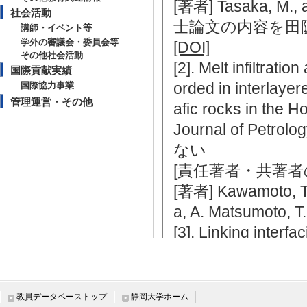
[著者] Tasaka, 
社会活動
士論文の内容を田
講師・イベント等
学外の審議会・委員会等
[DOI]
その他社会活動
[2]. Melt infiltrati
国際貢献実績
orded in interlayer
国際協力事業
管理運営・その他
afic rocks in the 
Journal of Pet
ない
[責任著者・共著者
[著者] Kawamoto, T.,
a, A. Matsumoto, T.
[3]. Linking interf
grain size constrai
Physics and Chem
[国際共著論文] 
教員データベーストップ
静岡大学ホーム