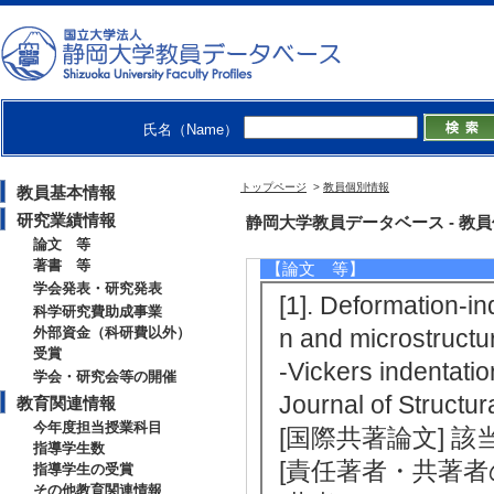
・日本地球惑星科学連合
・日本鉱物科学会
・アメリカ地球物理学連合
【個人ホームページ】
https://wwp.shizuoka.ac.jp/tasaka
氏名（Name）
トップページ
>
教員個別情報
教員基本情報
研究業績情報
研究業績情報
静岡大学教員データベース - 教員個別情
論文 等
著書 等
【論文 等】
学会発表・研究発表
[1]. Deformation-in
科学研究費助成事業
外部資金（科研費以外）
n and microstructur
受賞
-Vickers indentatio
学会・研究会等の開催
Journal of Struc
教育関連情報
今年度担当授業科目
[国際共著論文] 
指導学生数
[責任著者・共著者
指導学生の受賞
その他教育関連情報