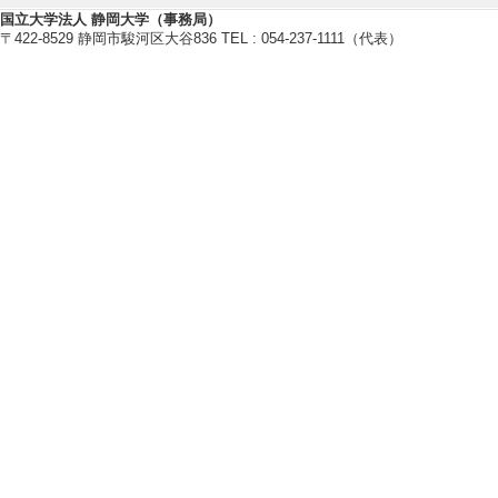
[責任著者・共著者
国立大学法人 静岡大学（事務局）
〒422-8529 静岡市駿河区大谷836 TEL : 054-237-1111（代表）
[著者] Tasaka, M
士論文の内容を田
を手伝ってもらっ
[URL]
[DOI]
[4]. かんらん
地学雑誌 135/ 47
い
[責任著者・共著者
[著者] 田阪美樹
[DO
[5]. Effects of mel
as evidenced by b
tite complex, Japa
Lithos 518-519
しない