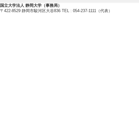
https://wwp.shizuoka.ac.jp/ohmot
国立大学法人 静岡大学（事務局）
〒422-8529 静岡市駿河区大谷836 TEL : 054-237-1111（代表）
研究業績情報
【論文 等】
[1]. ローカル
認知科学 32/4 55
ない
[責任著者・共著者
[著者] 遠山 紗矢香,
正, 遊橋 裕泰 [
[DOI]
[2]. Acoustic featu
with autism spectr
Frontiers in Psy