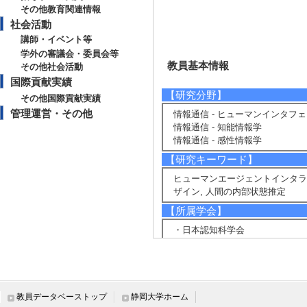
その他教育関連情報
社会活動
講師・イベント等
学外の審議会・委員会等
教員基本情報
その他社会活動
国際貢献実績
【研究分野】
その他国際貢献実績
管理運営・その他
情報通信 - ヒューマンインタフ
情報通信 - 知能情報学
情報通信 - 感性情報学
【研究キーワード】
ヒューマンエージェントインタラク
ザイン, 人間の内部状態推定
【所属学会】
・日本認知科学会
・人工知能学会
・ヒューマンインターフェース学
・電子情報通信学会
【個人ホームページ】
教員データベーストップ
静岡大学ホーム