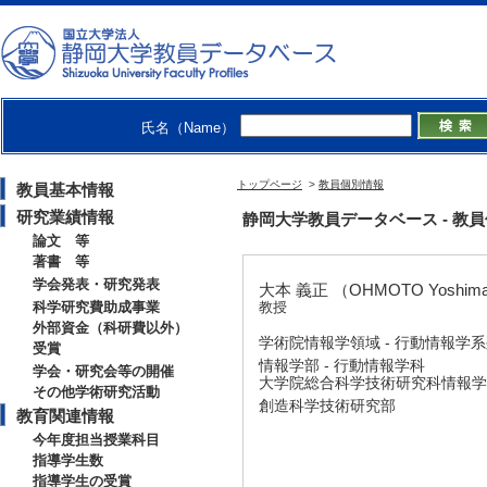
氏名（Name）
トップページ
>
教員個別情報
教員基本情報
研究業績情報
静岡大学教員データベース - 教員個別
論文 等
著書 等
学会発表・研究発表
大本 義正 （OHMOTO Yoshim
科学研究費助成事業
教授
外部資金（科研費以外）
学術院情報学領域 - 行動情報学
受賞
情報学部 - 行動情報学科
学会・研究会等の開催
大学院総合科学技術研究科情報学専
その他学術研究活動
創造科学技術研究部
教育関連情報
今年度担当授業科目
指導学生数
指導学生の受賞