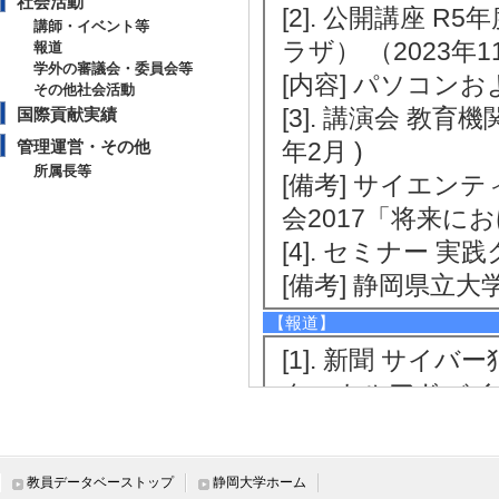
社会活動
[2]. 公開講座
講師・イベント等
ラザ） （2023年11
報道
学外の審議会・委員会等
[内容] パソコン
その他社会活動
[3]. 講演会 教
国際貢献実績
管理運営・その他
年2月 )
所属長等
[備考] サイエン
会2017「将来
[4]. セミナー 
[備考] 静岡県立
【報道】
[1]. 新聞 サ
クニカルアドバイザ
[備考] 静岡新聞 
[2]. その他 モーニ
教員データベーストップ
静岡大学ホーム
『静岡市 海洋DXを