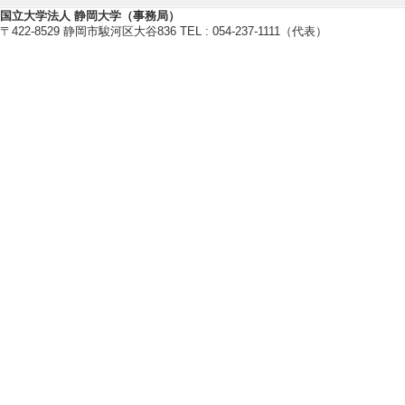
国立大学法人 静岡大学（事務局）
[概要]静岡市海洋
〒422-8529 静岡市駿河区大谷836 TEL : 054-237-1111（代表）
[備考] SATOYAMA
p://satoyamamove
[3]. ラジオ 静岡
[備考] S-wave『Su
【学外の審議会・委員会等】
[1]. 学術情報処理研究
大学ICT推進協議
[活動内容]論文査
[2]. 19th Interna
名] Informatics Soc
[活動内容]論文査
[3]. MI駿河運営
リンインフォマテ