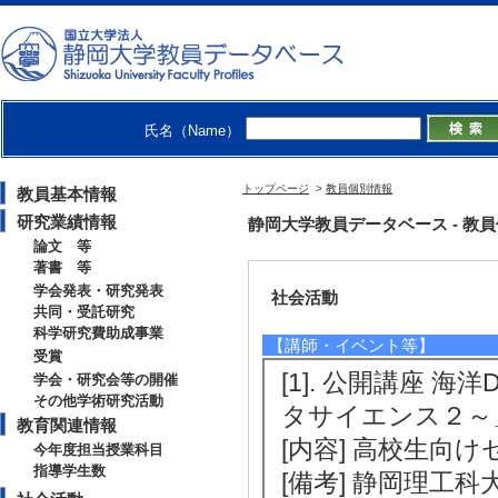
2023年度
修士指導学生数 2 
2022年度
修士指導学生数 2 
氏名（Name）
2021年度
修士指導学生数 3 
トップページ
>
教員個別情報
教員基本情報
研究業績情報
静岡大学教員データベース - 教員個別
論文 等
著書 等
学会発表・研究発表
社会活動
共同・受託研究
科学研究費助成事業
【講師・イベント等】
受賞
[1]. 公開講座
学会・研究会等の開催
その他学術研究活動
タサイエンス２～」 
教育関連情報
[内容] 高校生向
今年度担当授業科目
指導学生数
[備考] 静岡理工