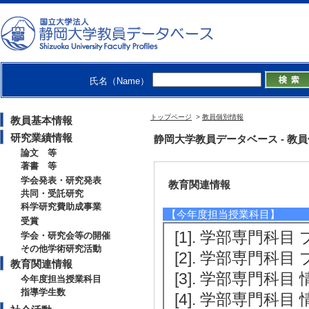
[4]. オンライ
育の展開 （2021年
[備考] 令和３年
[5]. 静岡県袋井市にお
氏名（Name）
備事業 （2021年6月
[備考] 令和３年
トップページ
>
教員個別情報
教員基本情報
研究業績情報
静岡大学教員データベース - 教員個別
論文 等
著書 等
学会発表・研究発表
教育関連情報
共同・受託研究
科学研究費助成事業
【今年度担当授業科目】
受賞
[1]. 学部専門科目
学会・研究会等の開催
その他学術研究活動
[2]. 学部専門科目
教育関連情報
[3]. 学部専門科目
今年度担当授業科目
指導学生数
[4]. 学部専門科目 