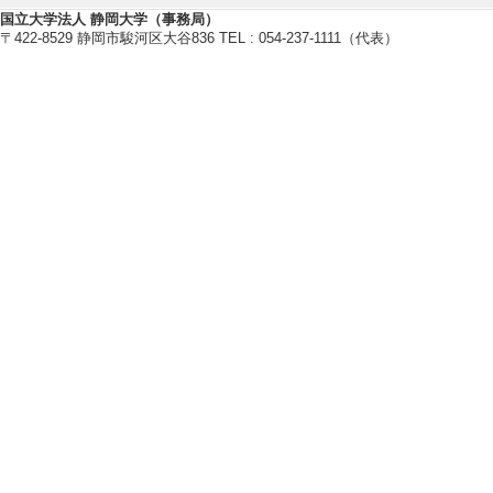
国立大学法人 静岡大学（事務局）
〒422-8529 静岡市駿河区大谷836 TEL : 054-237-1111（代表）
社会活動
【講師・イベント等】
[1]. 公開講座
タサイエンス２～」 
[内容] 高校生向
[備考] 静岡理工
[2]. 公開講座
ラザ） （2023年11
[内容] パソコン
[3]. 講演会 教
年2月 )
[備考] サイエン
会2017「将来