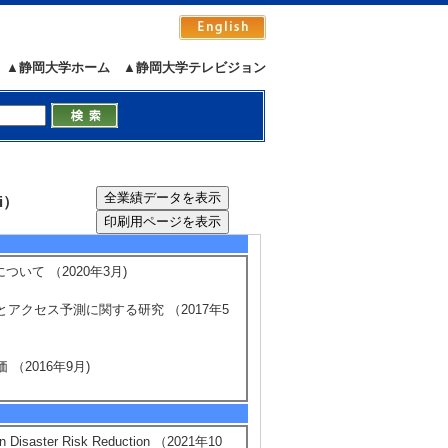
ター）
ビ画像判定AIモデルの研究開発
▲静岡大学ホーム
▲静岡大学テレビジョン
域産業創生交付金事業」）
研究開発 （ 2020年4月 ） 基盤研
i）
ついて （2020年3月)
アクセス予測に関する研究 （2017年5
（2016年9月)
 in Disaster Risk Reduction （2021年10