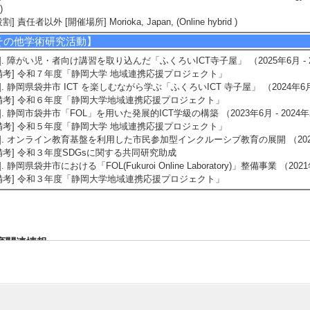
)
役割] 責任者以外 [開催場所] Morioka, Japan, (Online hybrid )
その他学術研究活動】
1]. 障がい児・者向け講習を取り込んだ「ふくろいICT寺子屋」 （2025年6月 - 20
備考] 令和７年度「静岡大学 地域連携応援プロジェクト」
2]. 静岡県袋井市 ICT を楽しむながら学ぶ「ふくろいICT 寺子屋」 （2024年6月 -
備考] 令和６年度「静岡大学地域連携応援プロジェクト」
3]. 静岡市袋井市「FOL」を用いた発展的ICT学級の構築 （2023年6月 - 2024年2
備考] 令和５年度「静岡大学 地域連携応援プロジェクト」
4]. オンライン教育基盤を利用した市民参加型インクルーシブ教育の展開 （2021
備考] 令和３年度SDGsに関する共同研究助成
5]. 静岡県袋井市における「FOL(Fukuroi Online Laboratory)」整備事業 （2021
備考] 令和３年度「静岡大学地域連携応援プロジェクト」
育関連情報
今年度担当授業科目】
1]. 学部専門科目 プログラミング演習Ⅰ （2026年度 - 後期 )
2]. 学部専門科目 プログラミング演習Ⅱ （2026年度 - 前期 )