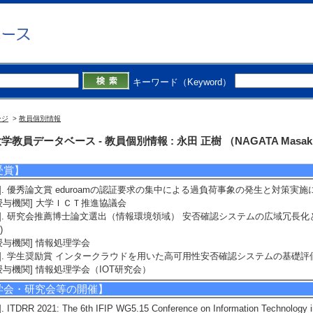
担 （ 2025年9月 ～ 2026年2月 )
相手先] 静岡商工会議所 新産業開発振興機
備考] 令和7年度 地域課題に係る産学共同研究委託事業（静岡市産学交流セン
2]. 出資金による受託研究 駿河湾関連データおよびIoT技術を用いたサクラエ
表 （ 2025年4月 ～ 2028年3月 )
相手先] 静岡市・静岡県
キーワード（Keyword）
備考] 駿河湾・海洋 DX 先端拠点化計画（内閣府「令和６年度地方大学・地
科学研究費助成事業】
ージ
>
教員個別情報
1]. オンライン教育の受講履歴から学生への総合支援を実現する総合教育システムの
(C) 代表
学教員データベース - 教員個別情報 : 永田 正樹 （NAGATA Masak
受賞】
1]. 優秀論文賞 eduroamの認証要求の集中による過負荷事象の発生と対策実施に
授与機関] 大学ＩＣＴ推進協議会
2]. 研究会推薦博士論文選出（情報環境領域） 安否確認システムの広域冗長化と
)
授与機関] 情報処理学会
3]. 学生奨励賞 インタークラウドを用いた高可用性安否確認システムの基礎評価 
授与機関] 情報処理学会（IOT研究会）
学会・研究会等の開催】
]. ITDRR 2021: The 6th IFIP WG5.15 Conference on Information Technology