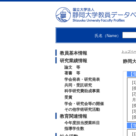
分
[
[
[
代
[
氏名（Name）
[
【
トップペ
教員基本情報
[
究
研究業績情報
静岡大
論文 等
著書 等
【
学会発表・研究発表
[
共同・受託研究
[
科学研究費助成事業
[
受賞
月
学会・研究会等の開催
[
その他学術研究活動
[
教育関連情報
[
今年度担当授業科目
【
指導学生数
[1