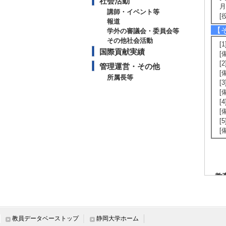
社会活動
月
講師・イベント等
[
報道
【
学外の審議会・委員会等
その他社会活動
[
国際貢献実績
[
[
管理運営・その他
[
所属長等
[
[
[
[
[
[
教
【
[
教員データベーストップ
静岡大学ホーム
[