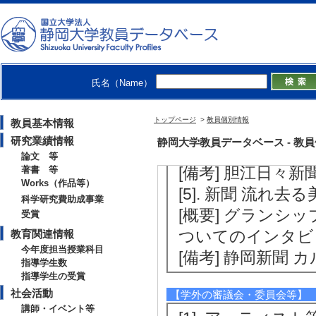
[2]. 新聞 現代アー
[概要]三島満願
[備考] 東京新聞
[3]. 新聞 愛知県
氏名（Name）
[概要]占部史人：
[備考] 愛三時報 朝
トップページ
>
教員個別情報
教員基本情報
[4]. 新聞 農民芸術
研究業績情報
静岡大学教員データベース - 教員個別
[概要]岩手県金ヶ
論文 等
[備考] 胆江日々新
著書 等
Works（作品等）
[5]. 新聞 流れ去
科学研究費助成事業
[概要] グランシップで
受賞
ついてのインタビ
教育関連情報
今年度担当授業科目
[備考] 静岡新聞 
指導学生数
指導学生の受賞
社会活動
【学外の審議会・委員会等】
講師・イベント等