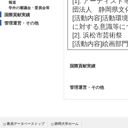
[1]. アーティスト
報道
学外の審議会・委員会等
団法人 静岡県文
国際貢献実績
[活動内容]活動
管理運営・その他
に対する意識等に
[2]. 浜松市芸術祭 
[活動内容]絵画部門
国際貢献実績
管理運営・その他
教員データベーストップ
静岡大学ホーム