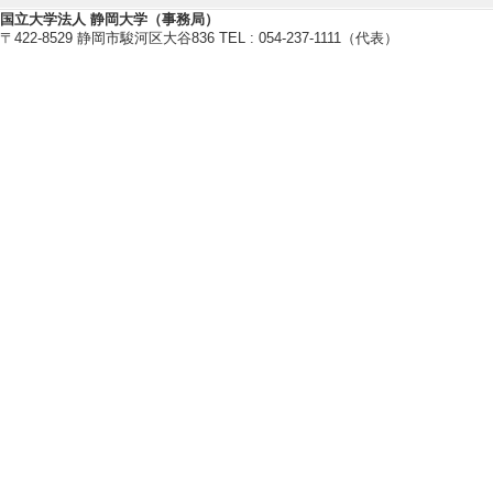
卒研指導学生数（4年
国立大学法人 静岡大学（事務局）
〒422-8529 静岡市駿河区大谷836 TEL : 054-237-1111（代表）
2021年度
卒研指導学生数（3年
卒研指導学生数（4年
【指導学生の受賞】
[1]. 地域創造学環賞
[受賞学生氏名] 大
[授与団体名] 静
[2]. 地域創造学環賞
[受賞学生氏名] 長
[授与団体名] 静
[3]. 地域創造学環賞
[受賞学生氏名] 白
[授与団体名] 静