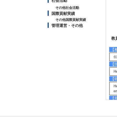
社会活動
その他社会活動
国際貢献実績
その他国際貢献実績
管理運営・その他
教
【
伝
【
He
【
He
en
【
・
【