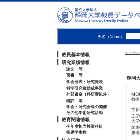
氏名（Name）
トップペ
教員基本情報
研究業績情報
論文 等
著書 等
静岡大
学会発表・研究発表
科学研究費助成事業
MO
外部資金（科研費以外）
教授
特許 等
学会・研究会等の開催
学術
その他学術研究活動
工学
教育関連情報
大学
今年度担当授業科目
国際
指導学生数
創造