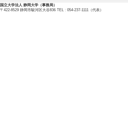
[2]. その他 「
国立大学法人 静岡大学（事務局）
〒422-8529 静岡市駿河区大谷836 TEL : 054-237-1111（代表）
年10月 )
[3]. 研修会 浜
（2025年7月 )
[備考] 2025年度・
[4]. 研修会 静
者 （2025年6月 )
[内容] 外国語科
[備考] 2024年度・
[5]. 研修会 沼津
[内容] 中学校接
[備考] 開催場所
【学外の審議会・委員会等】
[1]. 教育研究静岡