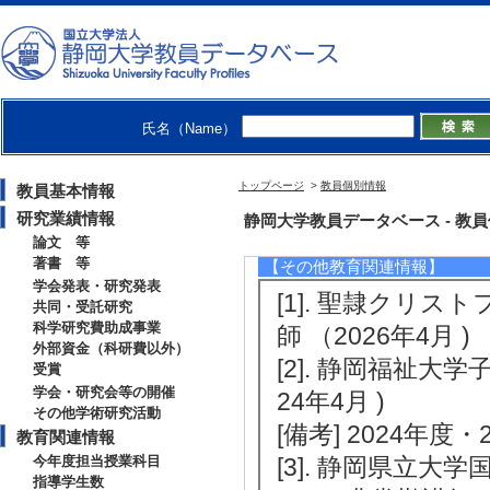
2022年度
卒研指導学生数（3年
卒研指導学生数（4年
修士指導学生数 1 
氏名（Name）
2021年度
卒研指導学生数（3年
トップページ
>
教員個別情報
教員基本情報
卒研指導学生数（4年
研究業績情報
静岡大学教員データベース - 教員個別
論文 等
著書 等
【その他教育関連情報】
学会発表・研究発表
[1]. 聖隷クリ
共同・受託研究
科学研究費助成事業
師 （2026年4月 )
外部資金（科研費以外）
[2]. 静岡福祉
受賞
学会・研究会等の開催
24年4月 )
その他学術研究活動
[備考] 2024年度・
教育関連情報
今年度担当授業科目
[3]. 静岡県立
指導学生数