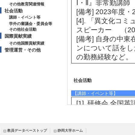
Ⅰ・Ⅱ』非常勤講師 （
その他教育関連情報
[備考] 2023年度
社会活動
講師・イベント等
[4]. 「異文化
学外の審議会・委員会等
スピーカー （201
その他社会活動
国際貢献実績
[備考] 自身の
その他国際貢献実績
ンについて話をし
管理運営・その他
の勤務経験など。
社会活動
【講師・イベント等】
[1]. 研修会 全国
月 )
[内容] 全英連2
沼津市研修（２回
教員データベーストップ
静岡大学ホーム