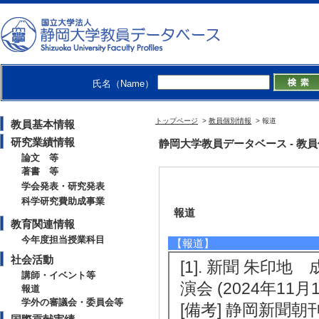
氏名（Name）
トップページ
>
教員個別情報
> 報道
教員基本情報
研究業績情報
静岡大学教員データベース - 教員個別
論文 等
著書 等
学会発表・研究発表
科学研究費助成事業
報道
教育関連情報
今年度担当授業科目
【報道】
社会活動
[1]. 新聞 朱
講師・イベント等
演会 (2024年11月
報道
学外の審議会・委員会等
[備考] 静岡新聞朝