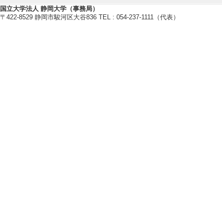
（2025年5月 - 20
国立大学法人 静岡大学（事務局）
〒422-8529 静岡市駿河区大谷836 TEL : 054-237-1111（代表）
[内容] 講師（硬
[備考] 京都市
[6]. 出張講義
プリナリ・デザイン科
[内容] 微粒子ピ
[備考] 横浜市
[7]. ｲﾍﾞﾝﾄ出展
[内容] 表面改質
[備考] 磐田市 
[8]. その他 新技術
[内容] 大気圧・
[備考] 東京 https://shi
[9]. 出張講義 
4年10月 )