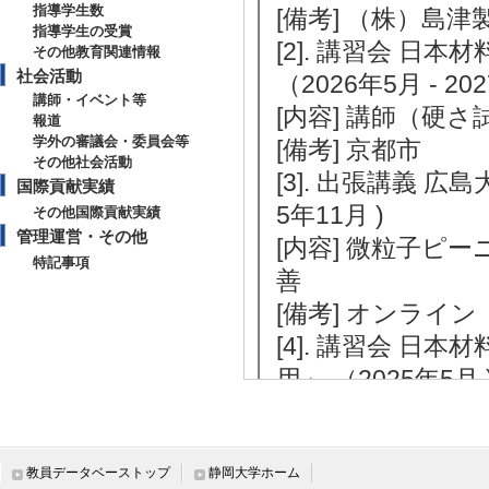
指導学生数
[備考] （株）島
指導学生の受賞
[2]. 講習会 
その他教育関連情報
社会活動
（2026年5月 - 20
講師・イベント等
[内容] 講師（硬
報道
学外の審議会・委員会等
[備考] 京都市
その他社会活動
[3]. 出張講義 
国際貢献実績
5年11月 )
その他国際貢献実績
管理運営・その他
[内容] 微粒子ピ
特記事項
善
[備考] オンライン
[4]. 講習会 
用」 （2025年5月 
[内容] 疲労き裂
[備考] （株）島
[5]. 講習会 
教員データベーストップ
静岡大学ホーム