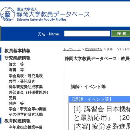
氏名（Name）
トップページ
>
教員個別情報
> 講師・イベント等
教員基本情報
研究業績情報
静岡大学教員データベース - 教員個別情
論文 等
著書 等
学会発表・研究発表
共同・受託研究
講師・イベント等
科学研究費助成事業
外部資金（科研費以外）
受賞
【講師・イベント等】
特許 等
[1]. 講習会 日
学会・研究会等の開催
その他学術研究活動
と最新応用」 （202
教育関連情報
[内容] 疲労き裂
今年度担当授業科目