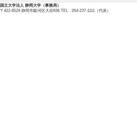
mpressive residual 
国立大学法人 静岡大学（事務局）
〒422-8529 静岡市駿河区大谷836 TEL : 054-237-1111（代表）
ion–compression f
International Jou
[国際共著論文] 
[責任著者・共著者
[著者] T. Aoki, S. T
OI]
[5]. Effect of powd
crack propagation
alloy fabricated by
International Jou
[国際共著論文] 
[責任著者・共著者
[著者] R. Kubo, T. 