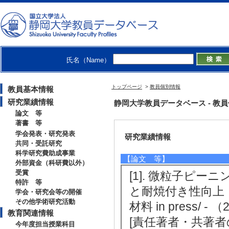
【個人ホームページ】
・
https://www.shizuoka.ac.jp/res
・
https://chouetsuzairyou.jp/
・
https://scholar.google.co.jp/
・
https://douga.yumenavi.info/L
氏名（Name）
【研究シーズ】
[1]. 金属材料の疲労破壊 ( 2023年
トップページ
>
教員個別情報
教員基本情報
研究業績情報
静岡大学教員データベース - 教員個別情
論文 等
著書 等
学会発表・研究発表
研究業績情報
共同・受託研究
科学研究費助成事業
【論文 等】
外部資金（科研費以外）
受賞
[1]. 微粒子ピ
特許 等
と耐焼付き性向上
学会・研究会等の開催
その他学術研究活動
材料 in press/ 
教育関連情報
[責任著者・共著者
今年度担当授業科目