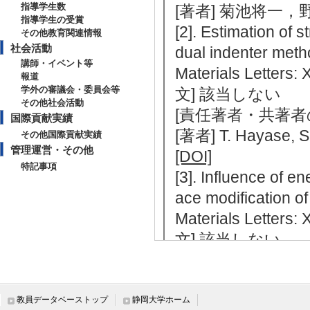
指導学生数
[著者] 菊池将一
指導学生の受賞
[2]. Estimation of s
その他教育関連情報
社会活動
dual indenter met
講師・イベント等
Materials Lette
報道
学外の審議会・委員会等
文] 該当しない
その他社会活動
[責任著者・共著者
国際貢献実績
[著者] T. Hayase, S
その他国際貢献実績
管理運営・その他
[DOI]
特記事項
[3]. Influence of en
ace modification of
Materials Lette
文] 該当しない
[責任著者・共著者
[著者] M. Ijiri, T. Y
[4]. Effect of yield
教員データベーストップ
静岡大学ホーム