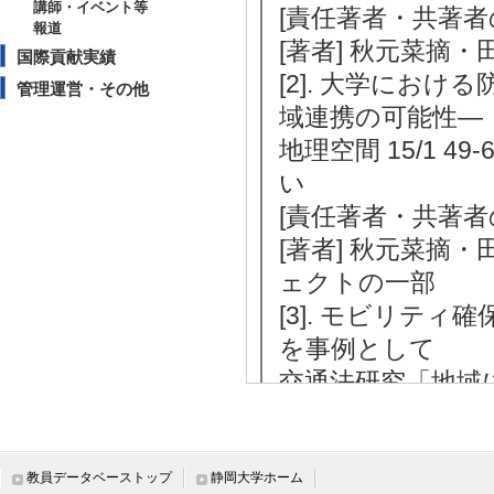
講師・イベント等
[責任著者・共著者
報道
[著者] 秋元菜摘・
国際貢献実績
[2]. 大学にお
管理運営・その他
域連携の可能性―
地理空間 15/1 49
い
[責任著者・共著者
[著者] 秋元菜摘
ェクトの一部
[3]. モビリテ
を事例として
交通法研究「地域にお
[査読] 無 [国際共
[責任著者・共著者
[著者] 秋元菜摘
教員データベーストップ
静岡大学ホーム