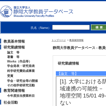
修士（学術） 東京大学 2011
博士（学術） 東京大学 2016
【所属学会】
・地理情報システム学会
・International Geographical Uni
氏名（Name）
・日本地理学会
・地理空間学会
・都市計画学会
トップページ
>
教員個別情報
教員基本情報
研究業績情報
静岡大学教員データベース - 教員個別情
論文 等
著書 等
Works（作品等）
研究業績情報
学会発表・研究発表
科学研究費助成事業
【論文 等】
受賞
[1]. 大学にお
学会・研究会等の開催
その他学術研究活動
域連携の可能性－
教育関連情報
地理空間 15/01 4
今年度担当授業科目
ない
社会活動