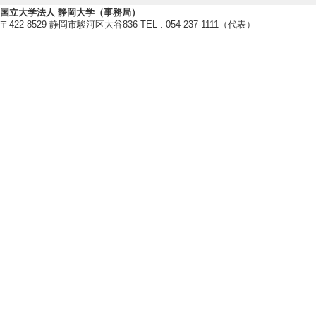
を口頭原稿に起こ
国立大学法人 静岡大学（事務局）
〒422-8529 静岡市駿河区大谷836 TEL : 054-237-1111（代表）
[4]. 世界のコ
地理 65/11 2-2
[責任著者・共著者
[著者] 秋元菜摘 [備
[5]. Urban Redesig
n Japan
Proceedings of Ur
ographical Union):
9/1 1-7 （201
[責任著者・共著者
[著者] Natsumi Aki
annual meeting 20
【著書 等】