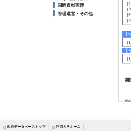
[
国際貢献実績
[
管理運営・その他
[
[
【
[
【
[
国
管
教員データベーストップ
静岡大学ホーム