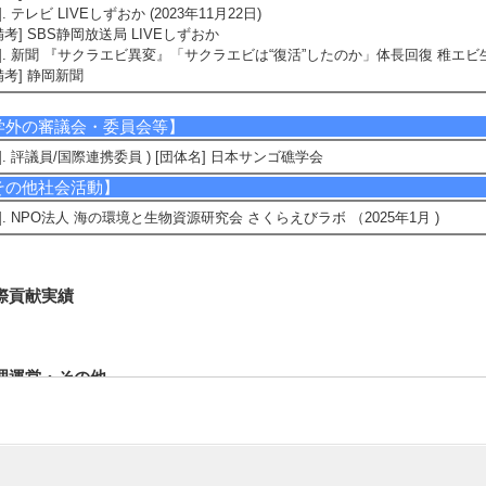
4]. テレビ LIVEしずおか (2023年11月22日)
備考] SBS静岡放送局 LIVEしずおか
5]. 新聞 『サクラエビ異変』「サクラエビは“復活”したのか」体長回復 稚エビ生育
備考] 静岡新聞
学外の審議会・委員会等】
1]. 評議員/国際連携委員 ) [団体名] 日本サンゴ礁学会
その他社会活動】
1]. NPO法人 海の環境と生物資源研究会 さくらえびラボ （2025年1月 )
際貢献実績
理運営・その他