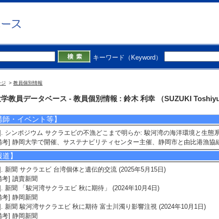
受賞】
1]. 第 16 回日本サンゴ礁学会 若手最優秀賞 （2012年12月)
授与機関] 日本サンゴ礁学会
キーワード（Keyword）
育関連情報
ージ
>
教員個別情報
会活動
学教員データベース - 教員個別情報 : 鈴木 利幸 （SUZUKI Toshiyu
講師・イベント等】
1]. シンポジウム サクラエビの不漁どこまで明らか: 駿河湾の海洋環境と生態系を探
備考] 静岡大学で開催、サステナビリティセンター主催、静岡市と由比港漁協
報道】
1]. 新聞 サクラエビ 台湾個体と遺伝的交流 (2025年5月15日)
備考] 讀賣新聞
2]. 新聞 「駿河湾サクラエビ 秋に期待」 (2024年10月4日)
備考] 静岡新聞
3]. 新聞 駿河湾サクラエビ 秋に期待 富士川濁り影響注視 (2024年10月1日)
備考] 静岡新聞