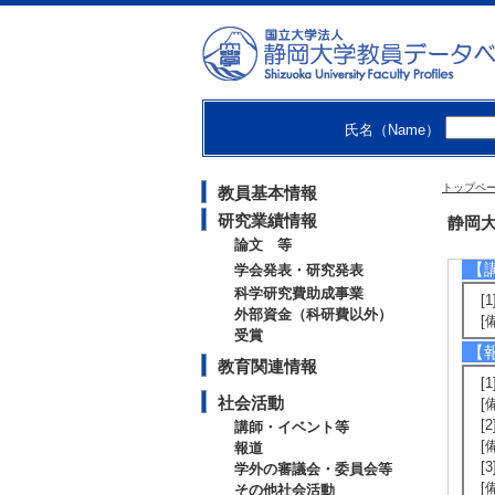
【
[
[
氏名（Name）
教
トップペ
教員基本情報
研究業績情報
社
静岡大
論文 等
【
学会発表・研究発表
科学研究費助成事業
[
外部資金（科研費以外）
[
受賞
【
教育関連情報
[
社会活動
[
[
講師・イベント等
[
報道
[
学外の審議会・委員会等
[
その他社会活動