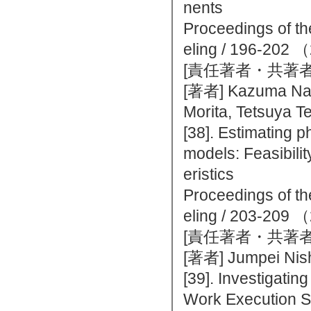
nents
Proceedings of th
eling / 196-
[責任著者・共著者
[著者] Kazuma Nag
Morita, Tetsuya 
[38]. Estimating p
models: Feasibilit
eristics
Proceedings of th
eling / 203-
[責任著者・共著者
[著者] Jumpei Nish
[39]. Investigatin
Work Execution S