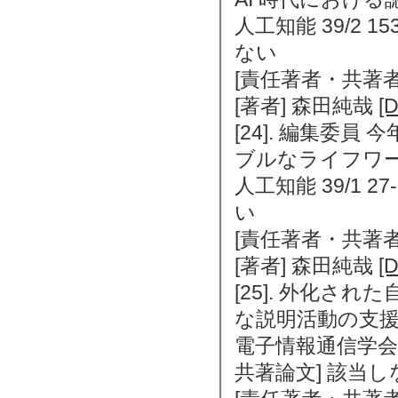
人工知能 39/2 15
ない
[責任著者・共著者
[著者] 森田純哉
[D
[24]. 編集委
ブルなライフワ
人工知能 39/1 2
い
[責任著者・共著者
[著者] 森田純哉
[D
[25]. 外化さ
な説明活動の支
電子情報通信学会論文誌
共著論文] 該当し