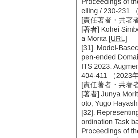
Proceedings of th
elling / 230
[責任著者・共著者
[著者] Kohei Simbo
a Morita
[URL]
[31]. Model-Based
pen-ended Doma
ITS 2023: Augment
404-411 （20
[責任著者・共著者
[著者] Junya Morit
oto, Yugo Hayash
[32]. Representin
ordination Task b
Proceedings of th