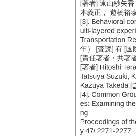
[著者] 遠山紗矢
本義正， 遊橋裕
[3]. Behavioral c
ulti-layered exper
Transportation Re
年） [査読] 有 
[責任著者・共著者
[著者] Hitoshi Tera
Tatsuya Suzuki, K
Kazuya Takeda
[
[4]. Common Grou
es: Examining the 
ng
Proceedings of th
y 47/ 2271-2