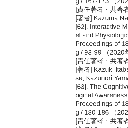
g / 167-173 
[責任著者・共著者
[著者] Kazuma Nag
[62]. Interactive
el and Physiologic
Proceedings of 18
g / 93-99 （2
[責任著者・共著者
[著者] Kazuki Itaba
se, Kazunori Ya
[63]. The Cogniti
ogical Awareness
Proceedings of 18
g / 180-186 
[責任著者・共著者