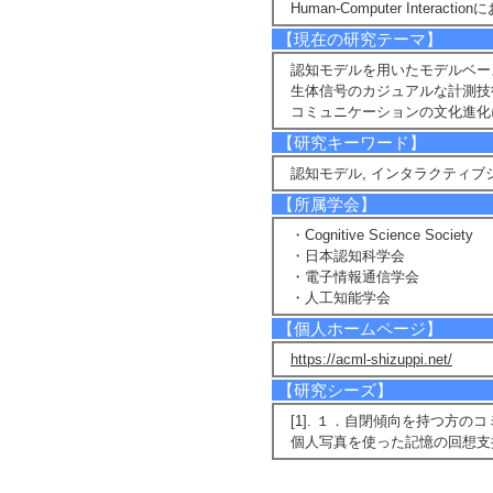
Human-Computer Intera
【現在の研究テーマ】
認知モデルを用いたモデルベー
生体信号のカジュアルな計測技
コミュニケーションの文化進化
【研究キーワード】
認知モデル, インタラクティブ
【所属学会】
・Cognitive Science Society
・日本認知科学会
・電子情報通信学会
・人工知能学会
【個人ホームページ】
https://acml-shizuppi.net/
【研究シーズ】
[1]. １．自閉傾向を持つ方
個人写真を使った記憶の回想支援 ( 2