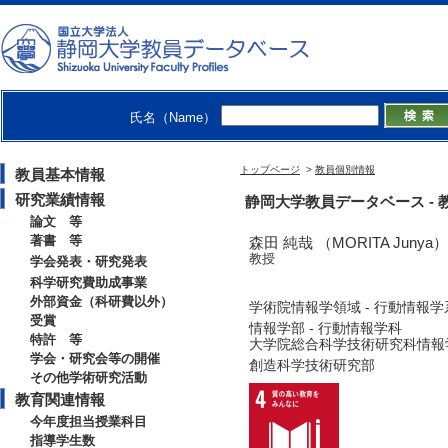
氏名（Name）
トップページ
>
教員個別情報
教員基本情報
研究業績情報
静岡大学教員データベース - 教員
論文 等
著書 等
森田 純哉 （MORITA Junya）
教授
学会発表・研究発表
科学研究費助成事業
外部資金（科研費以外）
学術院情報学領域 - 行動情報学
受賞
情報学部 - 行動情報学科
特許 等
大学院総合科学技術研究科情報学
学会・研究会等の開催
創造科学技術研究部
その他学術研究活動
教育関連情報
今年度担当授業科目
指導学生数