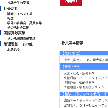
指導学生の受賞
社会活動
講師・イベント等
報道
学外の審議会・委員会等
その他社会活動
国際貢献実績
その他国際貢献実績
教員基本情報
管理運営・その他
所属長等
【取得学位】
博士（学術） 名古屋大学人間
【研究分野】
人文・社会 - 認知科学
情報通信 - ヒューマンインタ
情報通信 - 知能情報学
情報通信 - 学習支援システム
【相談に応じられる教育・研
認知アーキテクチャを利用した
認知モデルを活用したインタラ