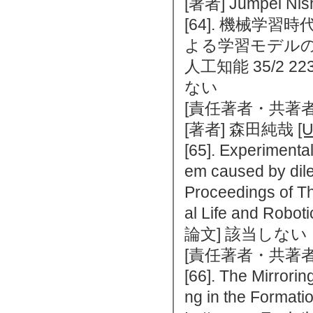
[著者] Jumpei Nis
[64]. 機械学
よる学習モデル
人工知能 35/2 22
ない
[責任著者・共著者
[著者] 森田純哉
[
[65]. Experimenta
em caused by dil
Proceedings of Th
al Life and Ro
論文] 該当しない
[責任著者・共著者
[66]. The Mirrori
ng in the Format