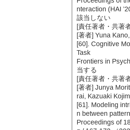
Proceedings of th
nteraction (HA
該当しない
[責任著者・共著者
[著者] Yuna Kano,
[60]. Cognitive Mo
Task
Frontiers in P
当する
[責任著者・共著者
[著者] Junya Morita
rai, Kazuaki Koji
[61]. Modeling int
n between pattern 
Proceedings of 18