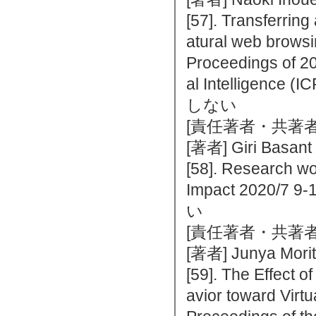
[57]. Transferring
atural web browsi
Proceedings of 20
al Intelligenc
しない
[責任著者・共著者
[著者] Giri Basant
[58]. Research wo
Impact 2020/
い
[責任著者・共著者
[著者] Junya Mori
[59]. The Effect
avior toward Virtu