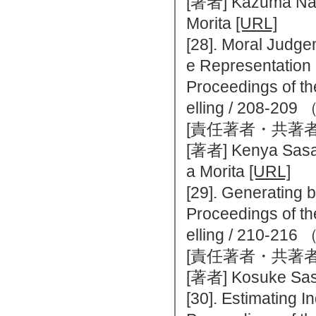
[著者] Kazuma Nag
Morita
[URL]
[28]. Moral Judge
e Representation
Proceedings of th
elling / 208
[責任著者・共著者
[著者] Kenya Sasa
a Morita
[URL]
[29]. Generating 
Proceedings of th
elling / 210
[責任著者・共著者
[著者] Kosuke Sasa
[30]. Estimating 