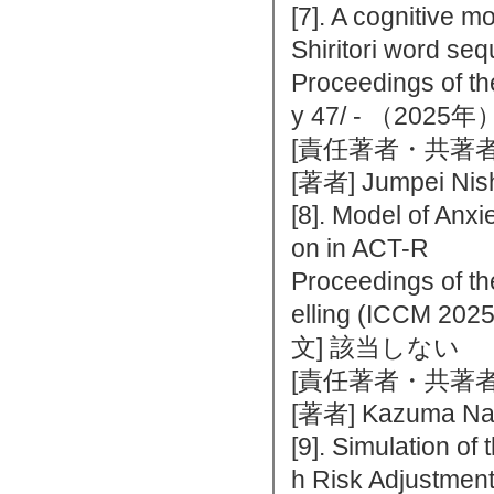
[7]. A cognitive mo
Shiritori word se
Proceedings of th
y 47/ - （202
[責任著者・共著者
[著者] Jumpei Nish
[8]. Model of Anx
on in ACT-R
Proceedings of th
elling (ICCM 2
文] 該当しない
[責任著者・共著者
[著者] Kazuma Nag
[9]. Simulation of
h Risk Adjustment 