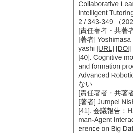
Collaborative Lea
Intelligent Tutori
2 / 343-349 
[責任著者・共著者
[著者] Yoshimasa O
yashi
[URL]
[DOI]
[40]. Cognitive m
and formation pro
Advanced Robo
ない
[責任著者・共著者
[著者] Jumpei Nis
[41]. 会議報告：HAI 
man-Agent Intera
erence on Big D