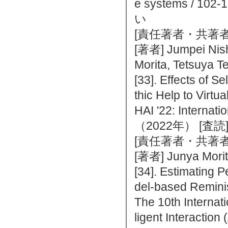
e systems / 
い
[責任著者・共著者
[著者] Jumpei Nis
Morita, Tetsuya 
[33]. Effects of 
thic Help to Virtu
HAI '22: Internat
（2022年） [査
[責任著者・共著者
[著者] Junya Mori
[34]. Estimating 
del-based Remin
The 10th Internat
ligent Interac