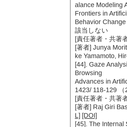
alance Modeling 
Frontiers in Artif
Behavior Chan
該当しない
[責任著者・共著者
[著者] Junya Morita
ke Yamamoto, Hir
[44]. Gaze Analys
Browsing
Advances in Artifi
1423/ 118-12
[責任著者・共著者
[著者] Raj Giri Bas
L]
[DOI]
[45]. The Interna