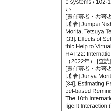
e systems / 
い
[責任著者・共著者
[著者] Jumpei Nis
Morita, Tetsuya 
[33]. Effects of 
thic Help to Virtu
HAI '22: Internat
（2022年） [査
[責任著者・共著者
[著者] Junya Mori
[34]. Estimating 
del-based Remin
The 10th Internat
ligent Interac