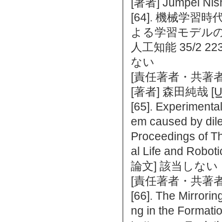
[著者] Jumpei Nis
[64]. 機械学
よる学習モデル
人工知能 35/2 22
ない
[責任著者・共著者
[著者] 森田純哉
[
[65]. Experimenta
em caused by dil
Proceedings of Th
al Life and Ro
論文] 該当しない
[責任著者・共著者
[66]. The Mirrori
ng in the Format