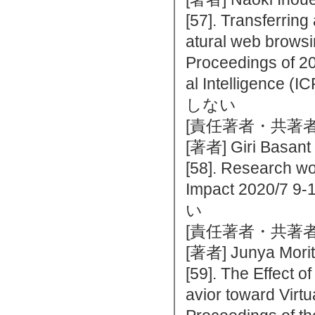
[57]. Transferring
atural web browsi
Proceedings of 20
al Intelligenc
しない
[責任著者・共著者
[著者] Giri Basant
[58]. Research wo
Impact 2020/
い
[責任著者・共著者
[著者] Junya Mori
[59]. The Effect
avior toward Virtu