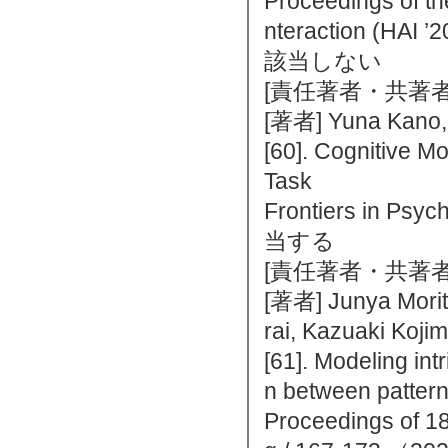
Proceedings of th
nteraction (HA
該当しない
[責任著者・共著者
[著者] Yuna Kano,
[60]. Cognitive Mo
Task
Frontiers in P
当する
[責任著者・共著者
[著者] Junya Morita
rai, Kazuaki Koji
[61]. Modeling int
n between pattern 
Proceedings of 18