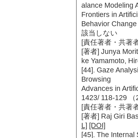
alance Modeling 
Frontiers in Artif
Behavior Chan
該当しない
[責任著者・共著者
[著者] Junya Morita
ke Yamamoto, Hir
[44]. Gaze Analys
Browsing
Advances in Artifi
1423/ 118-12
[責任著者・共著者
[著者] Raj Giri Bas
L]
[DOI]
[45]. The Interna