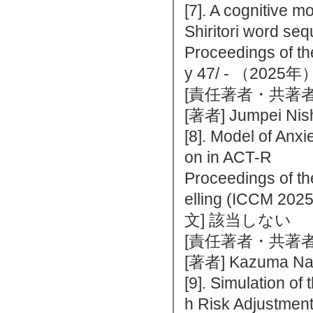
[7]. A cognitive mo
Shiritori word se
Proceedings of th
y 47/ - （202
[責任著者・共著者
[著者] Jumpei Nish
[8]. Model of Anx
on in ACT-R
Proceedings of th
elling (ICCM 2
文] 該当しない
[責任著者・共著者
[著者] Kazuma Nag
[9]. Simulation of
h Risk Adjustment 