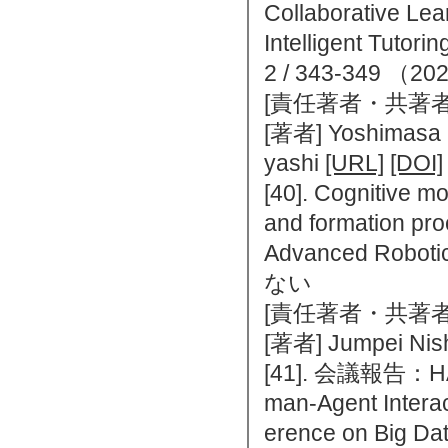
Collaborative Lea
Intelligent Tutori
2 / 343-349 
[責任著者・共著者
[著者] Yoshimasa O
yashi
[URL]
[DOI]
[40]. Cognitive m
and formation pro
Advanced Robo
ない
[責任著者・共著者
[著者] Jumpei Nis
[41]. 会議報告：HAI 
man-Agent Intera
erence on Big D