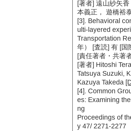
[著者] 遠山紗矢
本義正， 遊橋裕
[3]. Behavioral c
ulti-layered exper
Transportation Re
年） [査読] 有 
[責任著者・共著者
[著者] Hitoshi Tera
Tatsuya Suzuki, K
Kazuya Takeda
[
[4]. Common Grou
es: Examining the 
ng
Proceedings of th
y 47/ 2271-2