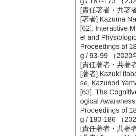
g / 167-173 
[責任著者・共著者
[著者] Kazuma Nag
[62]. Interactive
el and Physiologic
Proceedings of 18
g / 93-99 （2
[責任著者・共著者
[著者] Kazuki Itaba
se, Kazunori Ya
[63]. The Cogniti
ogical Awareness
Proceedings of 18
g / 180-186 
[責任著者・共著者