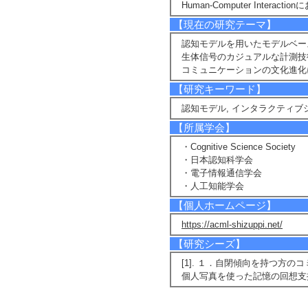
Human-Computer Intera
【現在の研究テーマ】
認知モデルを用いたモデルベー
生体信号のカジュアルな計測技
コミュニケーションの文化進化
【研究キーワード】
認知モデル, インタラクティブ
【所属学会】
・Cognitive Science Society
・日本認知科学会
・電子情報通信学会
・人工知能学会
【個人ホームページ】
https://acml-shizuppi.net/
【研究シーズ】
[1]. １．自閉傾向を持つ方
個人写真を使った記憶の回想支援 ( 2