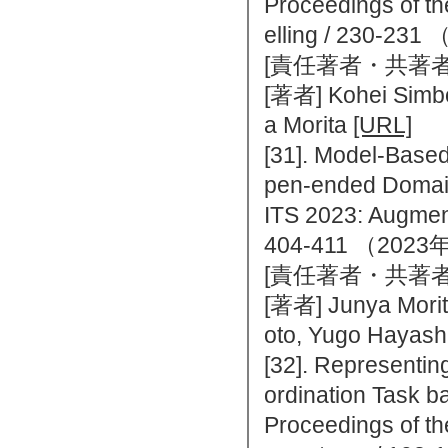
Proceedings of th
elling / 230
[責任著者・共著者
[著者] Kohei Simbo
a Morita
[URL]
[31]. Model-Based
pen-ended Doma
ITS 2023: Augment
404-411 （20
[責任著者・共著者
[著者] Junya Morit
oto, Yugo Hayash
[32]. Representin
ordination Task b
Proceedings of th