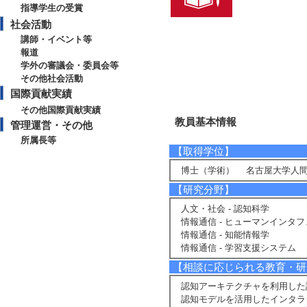
指導学生の受賞
社会活動
講師・イベント等
報道
学外の審議会・委員会等
その他社会活動
国際貢献実績
その他国際貢献実績
教員基本情報
管理運営・その他
所属長等
【取得学位】
博士（学術） 名古屋大学人間
【研究分野】
人文・社会 - 認知科学
情報通信 - ヒューマンインタ
情報通信 - 知能情報学
情報通信 - 学習支援システム
【相談に応じられる教育・研
認知アーキテクチャを利用した
認知モデルを活用したインタラ