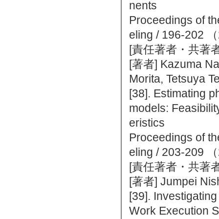
nents
Proceedings of th
eling / 196-
[責任著者・共著者
[著者] Kazuma Nag
Morita, Tetsuya 
[38]. Estimating p
models: Feasibilit
eristics
Proceedings of th
eling / 203-
[責任著者・共著者
[著者] Jumpei Nish
[39]. Investigatin
Work Execution S