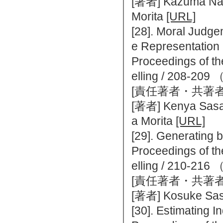
[著者] Kazuma Nag
Morita
[URL]
[28]. Moral Judge
e Representation
Proceedings of th
elling / 208
[責任著者・共著者
[著者] Kenya Sasa
a Morita
[URL]
[29]. Generating 
Proceedings of th
elling / 210
[責任著者・共著者
[著者] Kosuke Sasa
[30]. Estimating 