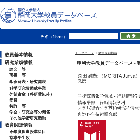
氏名（Name）
トップページ
>
教員個別情報
教員基本情報
研究業績情報
静岡大学教員データベース - 教員
論文 等
著書 等
森田 純哉 （MORITA Junya）
教授
学会発表・研究発表
科学研究費助成事業
外部資金（科研費以外）
学術院情報学領域 - 行動情報学
受賞
情報学部 - 行動情報学科
特許 等
大学院総合科学技術研究科情報学
学会・研究会等の開催
創造科学技術研究部
その他学術研究活動
教育関連情報
今年度担当授業科目
指導学生数