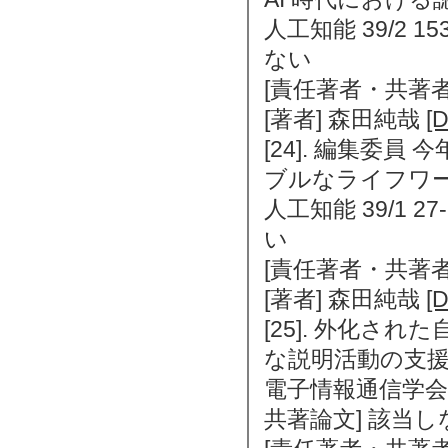
人工知能 39/2 15
ない
[責任著者・共著者
[著者] 森田純哉
[D
[24]. 編集委
ブルなライフワ
人工知能 39/1 2
い
[責任著者・共著者
[著者] 森田純哉
[D
[25]. 外化さ
な説明活動の支
電子情報通信学会論文誌
共著論文] 該当し