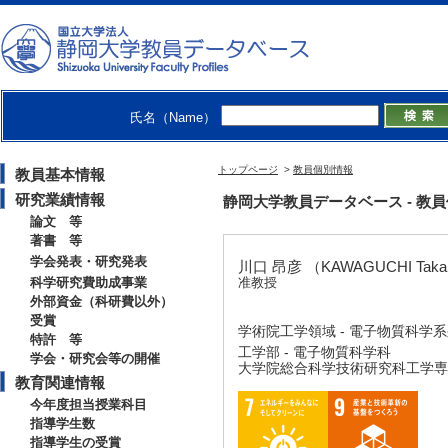
氏名（Name）
トップページ
>
教員個別情報
教員基本情報
研究業績情報
静岡大学教員データベース - 教員個別情
論文 等
著書 等
学会発表・研究発表
川口 昂彦 （KAWAGUCHI Taka
科学研究費助成事業
准教授
外部資金（科研費以外）
受賞
学術院工学領域 - 電子物質科学
特許 等
工学部 - 電子物質科学科
学会・研究会等の開催
大学院総合科学技術研究科工学専攻
教育関連情報
今年度担当授業科目
指導学生数
指導学生の受賞