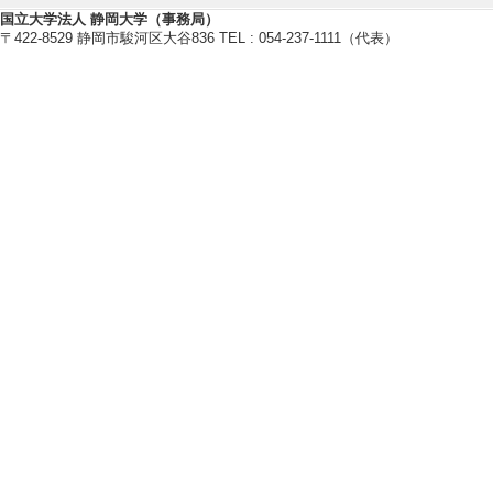
【研究キーワード】
国立大学法人 静岡大学（事務局）
薄膜成長, 無機材料物性
〒422-8529 静岡市駿河区大谷836 TEL : 054-237-1111（代表）
【所属学会】
・日本セラミックス協会
・応用物理学会
・日本磁気学会
【個人ホームページ】
https://wwp.shizuoka.ac.jp/ceram
研究業績情報
【論文 等】
[1]. Effect of powd
crack propagation
alloy fabricated by