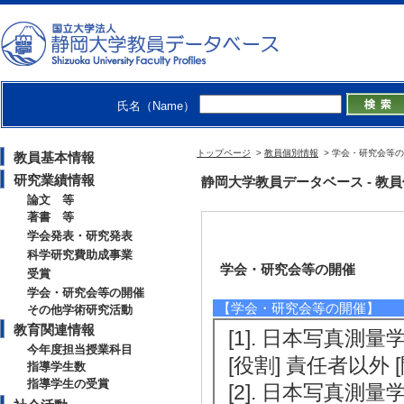
氏名（Name）
トップページ
>
教員個別情報
> 学会・研究会等
教員基本情報
研究業績情報
静岡大学教員データベース - 教員個別
論文 等
著書 等
学会発表・研究発表
科学研究費助成事業
学会・研究会等の開催
受賞
学会・研究会等の開催
【学会・研究会等の開催】
その他学術研究活動
教育関連情報
[1]. 日本写真測
今年度担当授業科目
[役割] 責任者以外 
指導学生数
指導学生の受賞
[2]. 日本写真測