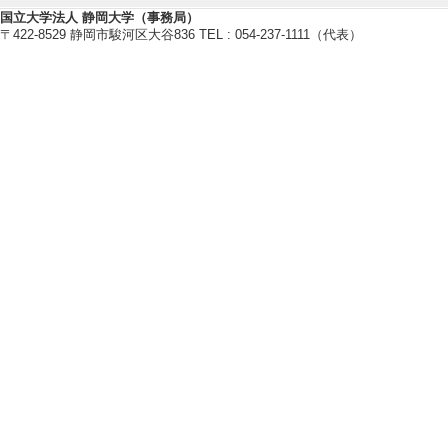
第5回アーベル関数
国立大学法人 静岡大学（事務局）
[発表者]四之宮佳
〒422-8529 静岡市駿河区大谷836 TEL : 054-237-1111（代表）
[5]. Simple cylinde
2023年度 拡大
月7日） 招待講演
[発表者]四之宮佳
【科学研究費助成事業】
[1]. Veech曲面の幾何学 （ 201
[2]. Veech群の幾何的性質に関す
[3]. 正則運動によるタイヒミュラ
[4]. Ｖｅｅｃｈ群及びＶｅｅｃｈ正
【受賞】
[1]. 手島精一記念