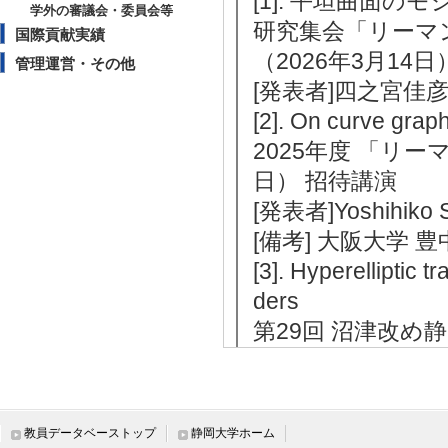
[1]. 平坦曲面の
学外の審議会・委員会等
研究集会「リーマ
国際貢献実績
（2026年3月14
管理運営・その他
[発表者]四之宮佳
[2]. On curve graph
2025年度 「リー
日） 招待講演
[発表者]Yoshihiko 
[備考] 大阪大学 
[3]. Hyperelliptic t
ders
第29回 沼津改め静
- （2025年3月2
[発表者]四之宮佳
[4]. Period matric
教員データベーストップ
静岡大学ホーム