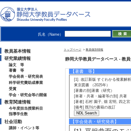
[5]. チェバ・
静岡大学教育実践総合セ
有 [国際共著論文]
[責任著者・共著者
氏名（Name）
[著者] 四之宮佳彦，
当．
トップページ
>
教員個別情報
教員基本情報
[URL]
[DOI]
研究業績情報
静岡大学教員データベース - 教員個別情
論文 等
著書 等
【著書 等】
学会発表・研究発表
[1]. 改訂新版 すぐわかる複素解
科学研究費助成事業
東京図書 （2025年）
受賞
[著書の別]著書（研究）
学会・研究会等の開催
[単著・共著・編著等の別] 共著
教育関連情報
[著者] 石村 園子, 畑 宏明, 四之宮
[備考] 既刊の書籍の改訂
今年度担当授業科目
指導学生数
社会活動
【学会発表・研究発表】
講師・イベント等