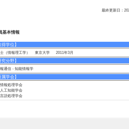
最終更新日：2026/0
員基本情報
取得学位】
士（情報理工学） 東京大学 2011年3月
研究分野】
報通信 - 知能情報学
所属学会】
情報処理学会
人工知能学会
言語処理学会
個人ホームページ】
tp://kanolab.net/kano/
研究シーズ】
1]. 自然言語処理による文解析と文生成およびその応用 ( 2019年度 - ) [分野] 2.