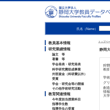
氏名（Name）
トップペ
教員基本情報
研究業績情報
静岡大
論文 等
著書 等
学会発表・研究発表
狩野
科学研究費助成事業
教授
外部資金（科研費以外）
学術
受賞
グリ
学会・研究会等の開催
創造
その他学術研究活動
情報
教育関連情報
大学
今年度担当授業科目
指導学生数
指導学生の受賞