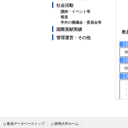
社会活動
講師・イベント等
報道
学外の審議会・委員会等
国際貢献実績
教
管理運営・その他
【
博
【
情
【
・
・
・
【
ht
【
教員データベーストップ
静岡大学ホーム
[