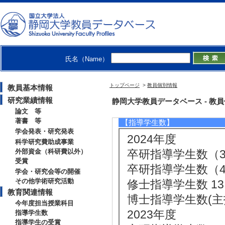
[1]. 学部専門科目
[備考] 副担当
[2]. 学部専門科目 
[3]. 学部専門科目 
氏名（Name）
[4]. 全学教育科目
[備考] 副担当
トップページ
>
教員個別情報
教員基本情報
[5]. 学部専門科目
研究業績情報
静岡大学教員データベース - 教員個別
論文 等
著書 等
【指導学生数】
学会発表・研究発表
2024年度
科学研究費助成事業
外部資金（科研費以外）
卒研指導学生数（3年
受賞
卒研指導学生数（4年
学会・研究会等の開催
その他学術研究活動
修士指導学生数 13
教育関連情報
博士指導学生数(主指
今年度担当授業科目
2023年度
指導学生数
指導学生の受賞