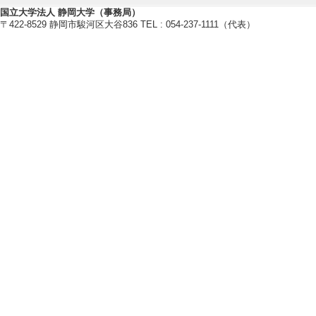
卒研指導学生数（3年
国立大学法人 静岡大学（事務局）
〒422-8529 静岡市駿河区大谷836 TEL : 054-237-1111（代表）
卒研指導学生数（4年
修士指導学生数 10
博士指導学生数(主指
【指導学生の受賞】
[1]. 学習者知識
026年3月)
[受賞学生氏名] 河
[授与団体名] 第2
社インフォマート
[2]. 学生奨励賞 (2
[受賞学生氏名] 﨑
[授与団体名] 情
[備考] 情報処理学