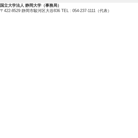
[5]. Quantum Dropl
国立大学法人 静岡大学（事務局）
〒422-8529 静岡市駿河区大谷836 TEL : 054-237-1111（代表）
Hydrodynamics, Flu
systems （202
[発表者]森田 健
[備考] The Internati
e Tata Institute o
[6]. Polyako
熱場の量子論とその
[発表者]森田 健
[備考] 東京大学
[7]. A scaling rela
nd its application 
東京大学 福嶋研究室
[発表者]森田 健
[備考] 東京大学