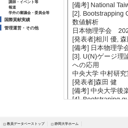
講師・イベント等
[備考] National Tai
報道
[2]. Bootstrap
学外の審議会・委員会等
国際貢献実績
数値解析
管理運営・その他
日本物理学会 202
[発表者]相川 優, 森
[備考] 日本物理学
[3]. U(N)ゲー
への応用
中央大学 中村研究室
[発表者]森田 健
[備考] 中央大学
[4]. Bootstraping
KEK Theory Wo
[発表者]森田 健
[備考] KEK, K
教員データベーストップ
静岡大学ホーム