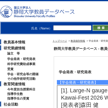
氏名（Name）
トップページ
>
教員個別情報
> 学会発表・研究
教員基本情報
研究業績情報
静岡大学教員データベース - 教員個別情
論文 等
学会発表・研究発表
科学研究費助成事業
受賞
学会発表・研究発表
学会・研究会等の開催
その他学術研究活動
【学会発表・研究発表】
教育関連情報
[1]. Large-N gaug
今年度担当授業科目
指導学生数
Kawai-Fest 20
指導学生の受賞
[発表者]森田 健
社会活動