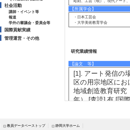
彫刻、工芸（硯）、現代アート、
社会活動
【所属学会】
講師・イベント等
・日本工芸会
報道
・大学美術教育学会
学外の審議会・委員会等
国際貢献実績
管理運営・その他
研究業績情報
【論文 等】
[1]. アート発
区の用宗地区における 
地域創造教育研究（紀
年） [査読] 有 [
[責任著者・共著者
[著者] 名倉達了
[2]. 中学校美
教員データベーストップ
静岡大学ホーム