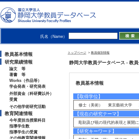
名倉 達了 （NAGURA Tatsunor
准教授
学術院教育学領域 - 美術教育系列
教育学部 - 教科教育学専攻
大学院教育学研究科 - 学校教育
地域創造学環
氏名（Name）
トップページ
>
教員個別情報
教員基本情報
研究業績情報
静岡大学教員データベース - 教員個別情
論文 等
著書 等
Works（作品等）
教員基本情報
学会発表・研究発表
外部資金（科研費以外）
【取得学位】
受賞
修士（美術） 東京藝術大学 20
その他学術研究活動
教育関連情報
【現在の研究テーマ】
今年度担当授業科目
彫刻及び硯の現代的表現と展開に
指導学生数
【研究キーワード】
指導学生の受賞
その他教育関連情報