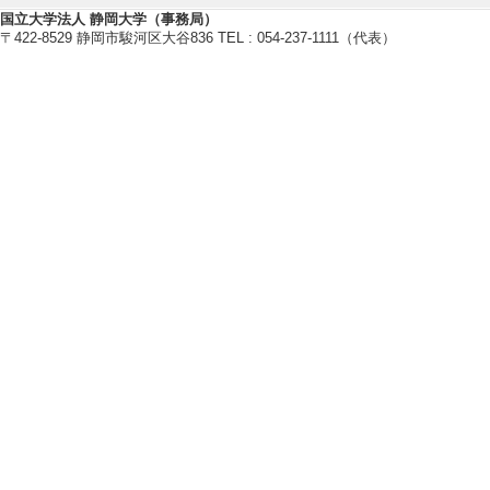
チする附属静岡中
国立大学法人 静岡大学（事務局）
〒422-8529 静岡市駿河区大谷836 TEL : 054-237-1111（代表）
静岡大学教育実践総合セ
有 [国際共著論文]
[責任著者・共著者
[著者] 名倉達了、占
45を執筆。
[3]. 静岡駅周
静岡大学教育学部研究
6 （2022年） [
[責任著者・共著者
[著者] 名倉達了
[4]. 地域課題に
ポーツ／ヒロバで
静岡大学教育学部研究
2 （2018年） [