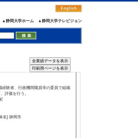
とった外来魚～ (2025年2月3日)
▲静岡大学ホーム
▲静岡大学テレビジョン
用を紹介
性の試み
5/367
全件表示
）
[団体名] 学校法人静岡理工科大学静岡北中学
学識経験者、行政機関職員等の委員で組織
言、評価を行う。
水町
団体名] 静岡市