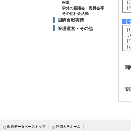
[
報道
[
学外の審議会・委員会等
その他社会活動
国際貢献実績
【
管理運営・その他
[
3
[
[
国
管
教員データベーストップ
静岡大学ホーム