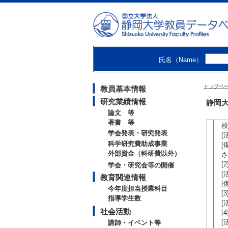
[
[
[
[
[
[
[
氏名（Name）
[
[
トップペ
教員基本情報
研究業績情報
【
静岡大
論文 等
[
著書 等
校
学会発表・研究発表
[
科学研究費助成事業
[
外部資金（科研費以外）
さ
[
学会・研究会等の開催
[
教育関連情報
[
今年度担当授業科目
[
指導学生数
[
社会活動
[
[
講師・イベント等