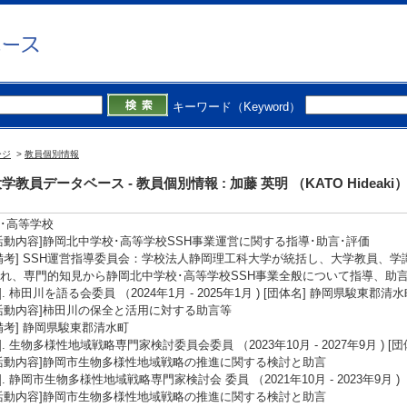
3]. テレビ 世界の何だコレ⁉ミステリー2時間スペシャル (2025年2月12日)
概要]東南アジア, タイの天井から現われた生物の解説
備考] フジテレビ, 世界の何だコレ⁉ミステリー
4]. テレビ ザ！鉄腕！DASH！グリル厄介 プレコ（マダラロリカリア） ～鎧をま
概要]沖縄県で第繁殖中の南米アマゾン原産の鎧ナマズ、プレコの捕獲と食利
備考] 日本テレビ, ザ！鉄腕！DASH！
5]. テレビ ザ！鉄腕！DASH！巨大食堂 ～カマスサワラ～ (2024年11月4日)
キーワード（Keyword）
概要]高知県香南市の海に生息するカマスサワラの捕獲と食利用による地域活
備考] 日本テレビ, ザ！鉄腕！DASH！
ージ
>
教員個別情報
学外の審議会・委員会等】
学教員データベース - 教員個別情報 : 加藤 英明 （KATO Hideaki
1]. 静岡北中学校･高等学校SSH運営指導員 （2024年4月 - 2029年3月 ) 
･高等学校
活動内容]静岡北中学校･高等学校SSH事業運営に関する指導･助言･評価
備考] SSH運営指導委員会：学校法人静岡理工科大学が統括し、大学教員、
れ、専門的知見から静岡北中学校･高等学校SSH事業全般について指導、助
2]. 柿田川を語る会委員 （2024年1月 - 2025年1月 ) [団体名] 静岡県駿東郡清
活動内容]柿田川の保全と活用に対する助言等
備考] 静岡県駿東郡清水町
3]. 生物多様性地域戦略専門家検討委員会委員 （2023年10月 - 2027年9月 ) [
活動内容]静岡市生物多様性地域戦略の推進に関する検討と助言
4]. 静岡市生物多様性地域戦略専門家検討会 委員 （2021年10月 - 2023年9月 )
活動内容]静岡市生物多様性地域戦略の推進に関する検討と助言