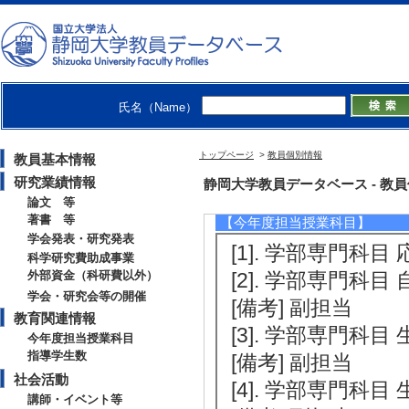
【学会・研究会等の開催】
[1]. 第６０回日本
[役割] 責任者以外
氏名（Name）
[備考] 実行委員、
トップページ
>
教員個別情報
教員基本情報
研究業績情報
教育関連情報
静岡大学教員データベース - 教員個別情
論文 等
著書 等
【今年度担当授業科目】
学会発表・研究発表
[1]. 学部専門科目 
科学研究費助成事業
外部資金（科研費以外）
[2]. 学部専門科目
学会・研究会等の開催
[備考] 副担当
教育関連情報
[3]. 学部専門科目 
今年度担当授業科目
指導学生数
[備考] 副担当
社会活動
[4]. 学部専門科目 
講師・イベント等