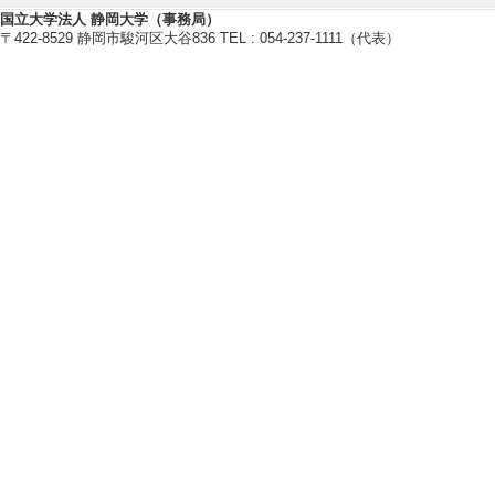
卒研指導学生数（4年
国立大学法人 静岡大学（事務局）
修士指導学生数 0 
〒422-8529 静岡市駿河区大谷836 TEL : 054-237-1111（代表）
2019年度
卒研指導学生数（3年
卒研指導学生数（4年
修士指導学生数 0 
2018年度
卒研指導学生数（3年
卒研指導学生数（4年
修士指導学生数 1 
社会活動
【講師・イベント等】