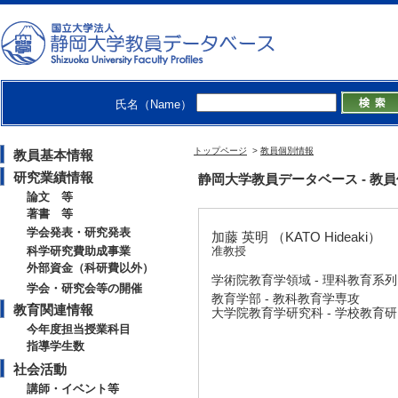
氏名（Name）
トップページ
>
教員個別情報
教員基本情報
研究業績情報
静岡大学教員データベース - 教員個別情
論文 等
著書 等
学会発表・研究発表
加藤 英明 （KATO Hideaki）
科学研究費助成事業
准教授
外部資金（科研費以外）
学術院教育学領域 - 理科教育系列
学会・研究会等の開催
教育学部 - 教科教育学専攻
教育関連情報
大学院教育学研究科 - 学校教育
今年度担当授業科目
指導学生数
社会活動
講師・イベント等