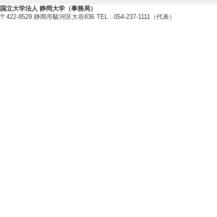
・日本生物地理学会
国立大学法人 静岡大学（事務局）
・日本爬虫両棲類学会
〒422-8529 静岡市駿河区大谷836 TEL : 054-237-1111（代表）
【個人ホームページ】
http://shizuokakameken.seesaa.n
研究業績情報
【論文 等】
[1]. 駿河湾の深海で捕
Jordan and Thomp
静岡大学教育学部研究
0 （2025年） [
[責任著者・共著者
[著者] 鷲山 暁，
OI]