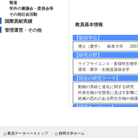
報道
学外の審議会・委員会等
その他社会活動
国際貢献実績
教員基本情報
管理運営・その他
【取得学位】
博士（農学） 岐阜大学 2007
【研究分野】
ライフサイエンス - 多様性生物
環境・農学 - 生物資源保全学
【現在の研究テーマ】
動物の系統と進化に関する研究
外来生物が生態系に及ぼす影響に
絶滅の恐れのある野生生物の保護
【研究キーワード】
分類, 系統, 進化, 生物地理, 保全
【所属学会】
・日本生態学会
教員データベーストップ
静岡大学ホーム