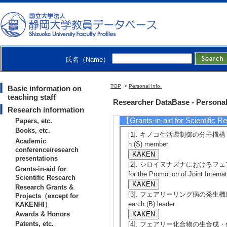
[4]. イネにお
日本農芸化学会大会 （2
[Presenter]
[5]. イネにお
氏名（Name）
日本農芸化学会大会 （2
[Presenter]三日
TOP
>
Personal Info.
Basic information on
稲井 誠, 滝田 良, 
teaching staff
Researcher DataBase - Personal
Research information
【Grants-in-aid for Scientific 
Papers, etc.
Books, etc.
[1]. キノコ生活環制御の分子機構 -キノコ
Academic
h (S) member
conference/research
presentations
[2]. シロイヌナズナにおけるフェア
Grants-in-aid for
for the Promotion of Joint Interna
Scientific Research
Research Grants &
[3]. フェアリーリング病の発生機序に関わる
Projects（except for
earch (B) leader
KAKENHI）
Awards & Honors
Patents, etc.
[4]. フェアリー化合物の生合成・代謝メカニズ