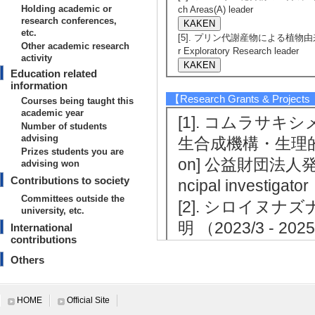
Holding academic or
ch Areas(A) leader
research conferences,
etc.
[5]. プリン代謝産物による植物由来アル
Other academic research
r Exploratory Research leader
activity
Education related
information
【Research Grants & Project
Courses being taught this
academic year
[1]. コムラサ
Number of students
advising
生合成機構・生理的役割の解明
Prizes students you are
on] 公益財団法人発酵研
advising won
Contributions to society
ncipal investigator
Committees outside the
[2]. シロイヌ
university, etc.
明 （2023/3 - 20
International
contributions
技術振興財団 [System 
Others
or
[3]. コムラサ
HOME
Official Site
生合成機構・生理的役割の解明