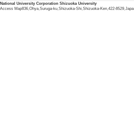
National University Corporation Shizuoka University
on] 公益財団法人発酵研
Access Map836,Ohya,Suruga-ku,Shizuoka-Shi,Shizuoka-Ken,422-8529,Japa
ncipal investigator
【Awards & Honors】
[1]. （2018/9)
[2]. （2017/3)
[3]. （2007/9)
[4]. （2007/6)
【Patents, etc.】
[1]. ２－アザ－８
umber] PCT/JP201
94738号
[Notes] 出願
和，崔 宰熏
[2]. ２－アザ－８