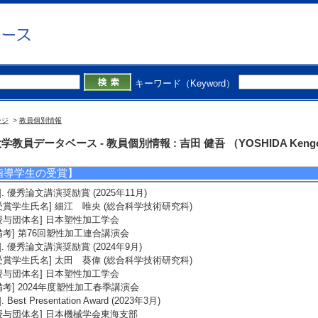
士指導学生数 4 人
021年度
研指導学生数（3年） 0 人
研指導学生数（4年） 4 人
士指導学生数 4 人
士指導学生数(主指導) 0 人 博士指導学生数(副指導) 0 人
キーワード（Keyword）
020年度
研指導学生数（3年） 0 人
研指導学生数（4年） 4 人
ージ
>
教員個別情報
士指導学生数 6 人
士指導学生数(主指導) 0 人 博士指導学生数(副指導) 0 人
学教員データベース - 教員個別情報 : 吉田 健吾 （YOSHIDA Keng
指導学生の受賞】
1]. 優秀論文講演奨励賞 (2025年11月)
受賞学生氏名] 細江 唯央 (総合科学技術研究科)
授与団体名] 日本塑性加工学会
備考] 第76回塑性加工連合講演会
2]. 優秀論文講演奨励賞 (2024年9月)
受賞学生氏名] 太田 葵偉 (総合科学技術研究科)
授与団体名] 日本塑性加工学会
備考] 2024年度塑性加工春季講演会
]. Best Presentation Award (2023年3月)
授与団体名] 日本機械学会東海支部