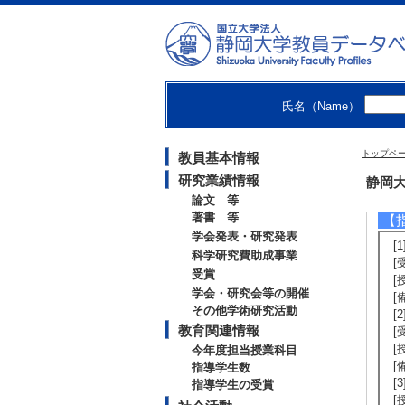
修
2
卒
卒
修
博
氏名（Name）
2
卒
卒
トップペ
教員基本情報
修
博
研究業績情報
静岡大
論文 等
著書 等
【
学会発表・研究発表
[
科学研究費助成事業
[
受賞
[
学会・研究会等の開催
[
その他学術研究活動
[
教育関連情報
[
[
今年度担当授業科目
[
指導学生数
[3
指導学生の受賞
[