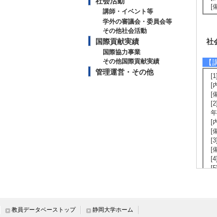
社会活動
[
講師・イベント等
学外の審議会・委員会等
その他社会活動
国際貢献実績
社
国際協力事業
その他国際貢献実績
【
管理運営・その他
[
[
[
[
年
[
[
[
[
[
[
[
[
【
教員データベーストップ
静岡大学ホーム