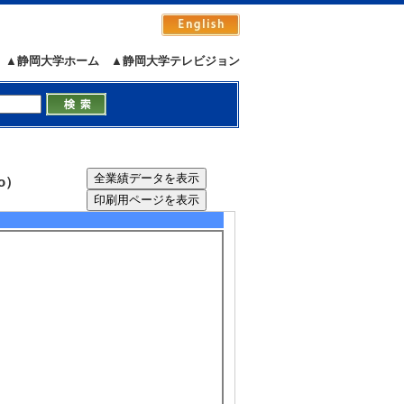
▲静岡大学ホーム
▲静岡大学テレビジョン
o）
5/11
全件表示