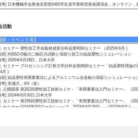
備考] 日本機械学会東海支部第54回学生員卒業研究発表講演会，オンライン，20
会活動
講師・イベント等】
1]. セミナー 塑性加工学会板材成形分科会第90回セミナー （2025年6月 )
内容] A5052-O板の二軸応力試験と深絞り加工の結晶塑性シミュレーション
備考] 2025年6月28日，日本大学
2]. セミナー プロセッシング計算力学分科会第80回セミナー「結晶塑性理論の
4月 )
内容] 結晶塑性有限要素法によるアルミニウム合金板の深絞りシミュレーショ
備考] 名城大，4/4（金）
3]. 公開講座 第262回塑性加工技術セミナ－「有限要素法入門セミナー」 （2025年3
備考] 2024年8月30日,日本大学
4]. セミナー 第256回塑性加工技術セミナ－「有限要素法入門セミナー」 （2023
5]. セミナー GiSM第3回ワークショップ，2023年8月29日， （2023年8月 )
内容] 「結晶塑性モデルを利用した円筒深絞り解析」について講演
備考] オンライン開催
学外の審議会・委員会等】