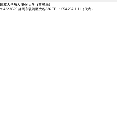
国立大学法人 静岡大学（事務局）
〒422-8529 静岡市駿河区大谷836 TEL : 054-237-1111（代表）
教育関連情報
【今年度担当授業科目】
[1]. 学部専門科目 
[備考] 副担当
[2]. 学部専門科目 
[備考] 副担当
[3]. 学部専門科目 
[4]. 大学院科目(修
[5]. 大学院科目（
[備考] 副担当
【指導学生数】