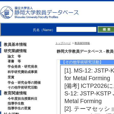
【学会・研究会等の開催】
[1]. The Internatio
26 （2026年10月)
[役割] 責任者以外 [開
氏名（Name）
[備考] International
トップページ
>
教員個別情報
教員基本情報
nce on the Technol
研究業績情報
静岡大学教員データベース - 教員個別
26, The Jeju Shin
論文 等
著書 等
【その他学術研究活動】
学会発表・研究発表
[1]. MS-12: JSTP-
科学研究費助成事業
for Metal Formin
受賞
学会・研究会等の開催
[備考] ICTP2
その他学術研究活動
S-12: JSTP-KSTP J
教育関連情報
今年度担当授業科目
Metal Forming
指導学生数
[2]. テーマセ
指導学生の受賞