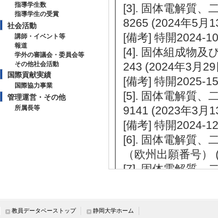
指導学生数
[3]. 固体電解質、
指導学生の受賞
8265 (2024年5月1
社会活動
[備考] 特開2024-10
講師・イベント等
報道
[4]. 固体組成物及
学外の審議会・委員会等
その他社会活動
243 (2024年3月29
国際貢献実績
[備考] 特開2025-15
国際協力事業
[5]. 固体電解質、
管理運営・その他
所属長等
9141 (2023年3月1
[備考] 特開2024-12
[6]. 固体電解質、
（欧州出願番号） (2
[7]. 固体電解質、
（米国出願番号） (202
024年8月8日)
[8]. 含窒素炭
教員データベーストップ
静岡大学ホーム