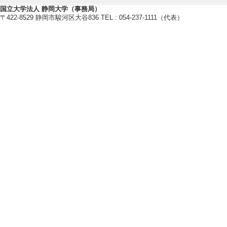
[出願番号] 特願2021
国立大学法人 静岡大学（事務局）
〒422-8529 静岡市駿河区大谷836 TEL : 054-237-1111（代表）
[9]. 含窒素炭
[出願番号] 特願2021
[10]. 固体電解質
01946 (2021年2
[11]. 固体電解質
39315 (2020年3
[12]. 固体電解質
36871 (2020年3
[13]. 固体電解質
27439 (2020年2月
[14]. 金属錯
[出願番号] 特願2020
[15]. 酸素還
願番号] 特願2019-1