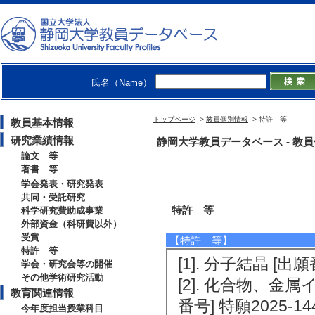
氏名（Name）
トップページ
>
教員個別情報
> 特許 等
教員基本情報
研究業績情報
静岡大学教員データベース - 教員個別情
論文 等
著書 等
学会発表・研究発表
共同・受託研究
特許 等
科学研究費助成事業
外部資金（科研費以外）
受賞
【特許 等】
特許 等
[1]. 分子結晶 [出願
学会・研究会等の開催
その他学術研究活動
[2]. 化合物、
教育関連情報
番号] 特願2025-14
今年度担当授業科目